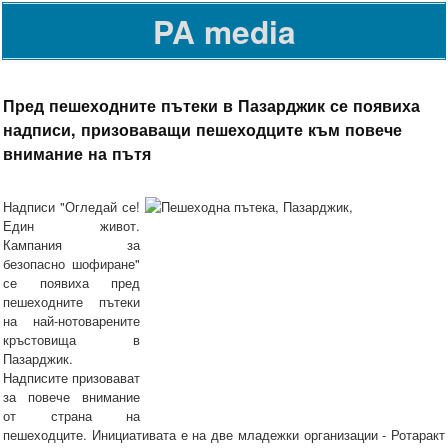
PA media
Пред пешеходните пътеки в Пазарджик се появиха
надписи, призоваващи пешеходците към повече
внимание на пътя
Надписи "Огледай се!
Един живот.
Кампания за
безопасно шофиране"
се появиха пред
пешеходните пътеки
на най-нотоварените
кръстовища в
Пазарджик.
Надписите призовават
за повече внимание
от страна на
пешеходците. Инициативата е на две младежки организации - Ротаракт