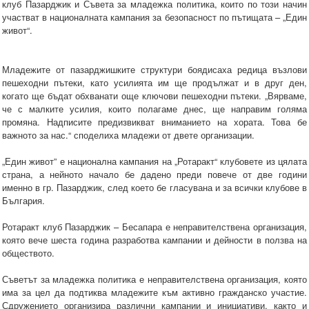
клуб Пазарджик и Съвета за младежка политика, които по този начин
участват в националната кампания за безопасност по пътищата – „Един
живот“.
Младежите от пазарджишките структури боядисаха редица възлови
пешеходни пътеки, като усилията им ще продължат и в друг ден,
когато ще бъдат обхванати още ключови пешеходни пътеки. „Вярваме,
че с малките усилия, които полагаме днес, ще направим голяма
промяна. Надписите предизвикват вниманието на хората. Това бе
важното за нас.“ споделиха младежи от двете организации.
„Един живот” е национална кампания на „Ротаракт“ клубовете из цялaта
страна, а нейното начало бе дадено преди повече от две години
именно в гр. Пазарджик, след което бе гласувана и за всички клубове в
България.
Ротаракт клуб Пазарджик – Бесапара е неправителствена организация,
която вече шеста година разработва кампании и дейности в ползва на
обществото.
Съветът за младежка политика е неправителствена организация, която
има за цел да подтиква младежите към активно гражданско участие.
Сдружението организира различни кампании и инициативи, както и