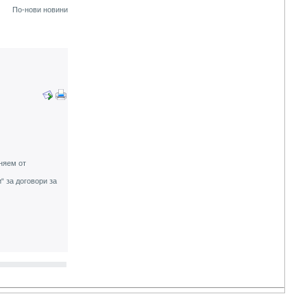
По-нови новини
няем от
“ за договори за