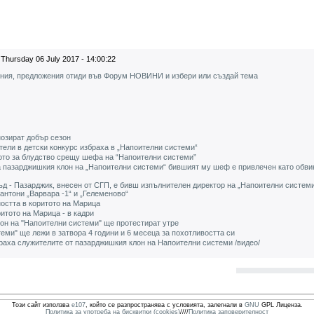
Thursday 06 July 2017 - 14:00:22
ения, предложения отиди във Форум НОВИНИ и избери или създай тема
нозират добър сезон
тели в детски конкурс избраха в „Напоителни системи“
лото за блудство срещу шефа на “Напоителни системи”
а пазарджишкия клон на „Напоителни системи“ бившият му шеф е привлечен като обви
ъд - Пазарджик, внесен от СГП, е бивш изпълнителен директор на „Напоителни системи
антони „Варвара -1“ и „Гелеменово“
остта в коритото на Марица
итото на Марица - в кадри
он на "Напоителни системи" ще протестират утре
ми" ще лежи в затвора 4 години и 6 месеца за похотливостта си
ираха служителите от пазарджишкия клон на Напоителни системи /видео/
Този сайт използва
e107
, който се разпространява с условията, залегнали в
GNU
GPL Лиценза.
Политика за употреба на бисквитки (cookies)
////
Политика заповерителност