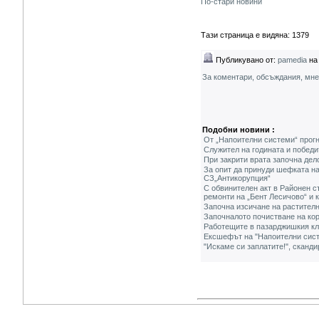
По-стари новини
Тази страница е видяна: 1379
Публикувано от:
pamedia
на 
За коментари, обсъждания, мн
Подобни новини :
От „Напоителни системи“ прог
Служител на годината и победи
При закрити врата започна де
За опит да принуди шефката н
СЗ„Антикорупция“
С обвинителен акт в Районен с
ремонти на „Бент Лесичово“ и к
Започна изсичане на растителн
Започналото почистване на кор
Работещите в пазарджишкия кл
Ексшефът на "Напоителни систе
"Искаме си заплатите!", сканд