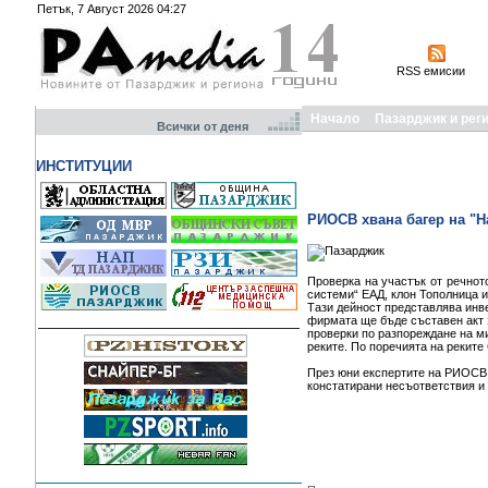
Петък, 7 Август 2026 04:27
RSS емисии
Начало
Пазарджик и рег
Всички от деня
ИНСТИТУЦИИ
РИОСВ хвана багер на "Н
Проверка на участък от речнот
системи“ ЕАД, клон Тополница 
Тази дейност представлява инв
фирмата ще бъде съставен акт
проверки по разпореждане на м
реките. По поречията на реките
През юни експертите на РИОСВ 
констатирани несъответствия и