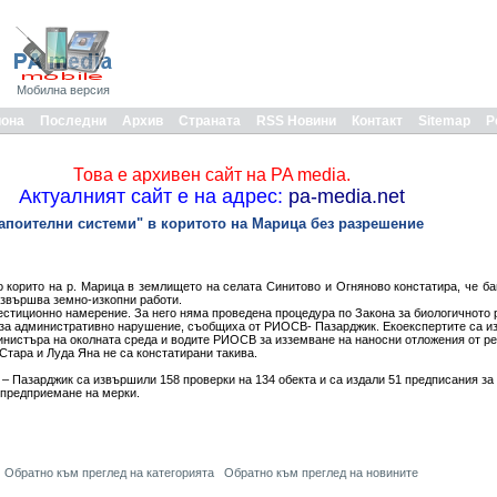
Мобилна версия
иона
Последни
Архив
Страната
RSS Новини
Контакт
Sitemap
Р
Това е архивен сайт на PA media.
Актуалният сайт е на адрес:
pa-media.net
апоителни системи" в коритото на Марица без разрешение
о корито на р. Марица в землището на селата Синитово и Огняново констатира, че ба
извършва земно-изкопни работи.
естиционно намерение. За него няма проведена процедура по Закона за биологичното 
 за административно нарушение, съобщиха от РИОСВ- Пазарджик. Екоекспертите са и
инистъра на околната среда и водите РИОСВ за изземване на наносни отложения от ре
 Стара и Луда Яна не са констатирани такива.
– Пазарджик са извършили 158 проверки на 134 обекта и са издали 51 предписания за
 предприемане на мерки.
Обратно към преглед на категорията
Обратно към преглед на новините