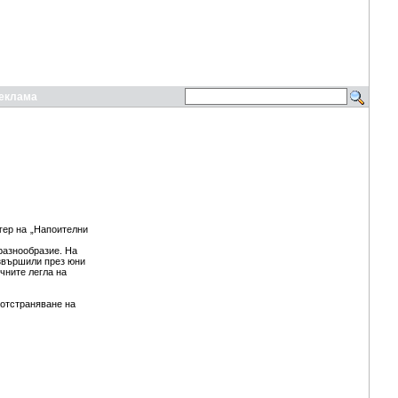
еклама
гер на „Напоителни
разнообразие. На
звършили през юни
чните легла на
 отстраняване на