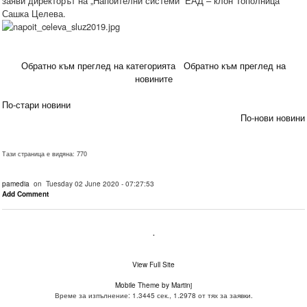
заяви директорът на „Напоителни системи” ЕАД – клон Тополница
Сашка Целева.
Обратно към преглед на категорията
Обратно към преглед на
новините
По-стари новини
По-нови новини
Тази страница е видяна: 770
pamedia
on Tuesday 02 June 2020 - 07:27:53
Add Comment
.
View Full Site
Mobile Theme by Martinj
Време за изпълнение: 1.3445 сек., 1.2978 от тях за заявки.