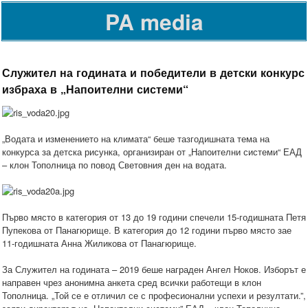
PA media
Служител на годината и победители в детски конкурс
избраха в „Напоителни системи“
„Водата и изменението на климата“ беше тазгодишната тема на
конкурса за детска рисунка, организиран от „Напоителни системи“ ЕАД
– клон Тополница по повод Световния ден на водата.
Първо място в категория от 13 до 19 години спечели 15-годишната Петя
Пупекова от Панагюрище. В категория до 12 години първо място зае
11-годишната Анна Жиликова от Панагюрище.
За Служител на годината – 2019 беше награден Ангел Ноков. Изборът е
направен чрез анонимна анкета сред всички работещи в клон
Тополница. „Той се е отличил се с професионални успехи и резултати.”,