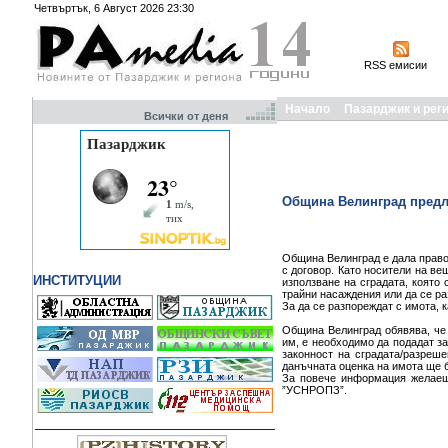
Четвъртък, 6 Август 2026 23:30
RSS емисии
Начало
Пазарджик и рег
Всички от деня
Община Велинград предла
Община Велинград е дала право
с договор. Като носители на ве
ИНСТИТУЦИИ
използване на сградата, която 
трайни насаждения или да се р
За да се разпореждат с имота, к
Община Велинград обявява, че 
им, е необходимо да подадат з
законност на сградата/разреше
данъчната оценка на имота ще 
За повече информация желаещи
”УСНРОПЗ”.