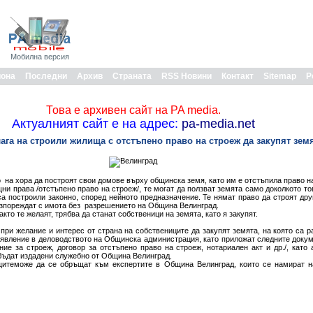
Мобилна версия
иона
Последни
Архив
Страната
RSS Новини
Контакт
Sitemap
Р
Това е архивен сайт на PA media.
Актуалният сайт е на адрес:
pa-media.net
га на строили жилища с отстъпено право на строеж да закупят зем
 на хора да построят свои домове върху общинска земя, като им е отстъпила право н
щни права /отстъпено право на строеж/, те могат да ползват земята само доколкото т
са построили законно, според нейното предназначение. Те нямат право да строят дру
азпореждат с имота без разрешението на Община Велинград.
акто те желаят, трябва да станат собственици на земята, като я закупят.
при желание и интерес от страна на собствениците да закупят земята, на която са 
аявление в деловодството на Общинска администрация, като приложат следните докум
ние за строеж, договор за отстъпено право на строеж, нотариален акт и др./, като 
бъдат издадени служебно от Община Велинград.
теможе да се обръщат към експертите в Община Велинград, които се намират на е