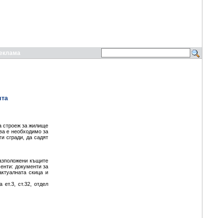
еклама
ята
а строеж за жилище
ова е необходимо за
ги сгради, да садят
разположени къщите
енти: документи за
актуалната скица и
т.3, ст.32, отдел