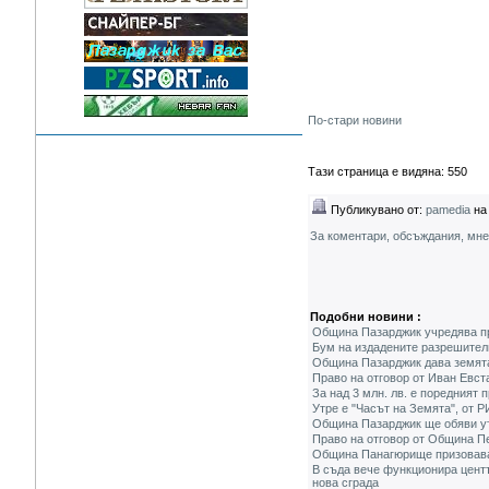
По-стари новини
Тази страница е видяна: 550
Публикувано от:
pamedia
на 
За коментари, обсъждания, мн
Подобни новини :
Община Пазарджик учредява пра
Бум на издадените разрешител
Община Пазарджик дава земята 
Право на отговор от Иван Евст
За над 3 млн. лв. е поредният
Утре е "Часът на Земята", от 
Община Пазарджик ще обяви ут
Право на отговор от Община Пе
Община Панагюрище призовава 
В съда вече функционира цент
нова сграда