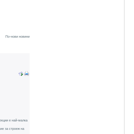
По-нови новини
екции е най-малка
ие за строеж на