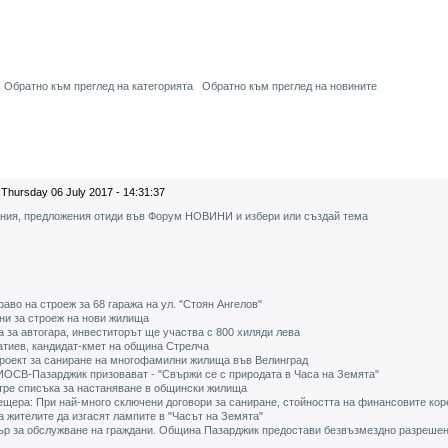
Обратно към преглед на категорията
Обратно към преглед на новините
Thursday 06 July 2017 - 14:31:37
ения, предложения отиди във Форум НОВИНИ и избери или създай тема
во на строеж за 68 гаража на ул. "Стоян Ангелов"
ни за строеж на нови жилища
за автогара, инвеститорът ще участва с 800 хиляди лева
атиев, кандидат-кмет на община Стрелча
 проект за саниране на многофамилни жилища във Велинград
РИОСВ-Пазарджик призовават - "Свържи се с природата в Часа на Земята"
ре списъка за настаняване в общински жилища
щера: При най-много сключени договори за саниране, стойността на финансовите кор
жителите да изгасят лампите в "Часът на Земята"
ър за обслужване на граждани. Община Пазарджик предостави безвъзмездно разрешен