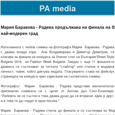
PA media
Мария Баракова - Радева продължава на финала на Stre
най-модерен град
Изпълнената с любов снимка на фотографа Мария Баракова - Радева
с двама млади хора - Ани Владимирова и Димитър Димитров, се
класира за финала на конкурса за Уличен стил на България/Street Style
Bulgaria 2016 на Fashion Week Bulgaria. Заедно с още 11 финалисти
двамата се състезават за титлата "стайлър" или стилна и модерна
личност, човек, който диктува модата. Гласуването става на фейсбук
страницата на конкурса чрез харесване на съответната снимка.
Фотографът Мария Баракова - Радева представи изключително
оригинално снимката си с цитат от Антоан дьо Сент-Екзюпери:
"Любовта не се състои в това двама души да се вторачат един в друг,
а в това те да гледат в една посока."
Мария Баракова - Радева стигна до финала и се състезава за Моде