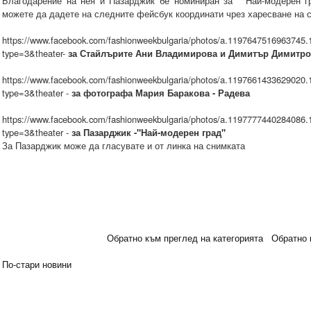
Благодарение на нея и Пазарджик бе номиниран за "Най-модерен гр
можете да дадете на следните фейсбук координати чрез харесване на 
https://www.facebook.com/fashionweekbulgaria/photos/a.119764751696374
type=3&theater-
за Стайлърите Ани Владимирова и Димитър Димитр
https://www.facebook.com/fashionweekbulgaria/photos/a.119766143362902
type=3&theater -
за фотографа Мария Баракова - Радева
https://www.facebook.com/fashionweekbulgaria/photos/a.119777744028408
type=3&theater -
за Пазарджик -"Най-модерен град"
За Пазарджик може да гласувате и от линка на снимката
Обратно към преглед на категорията
Обратно 
По-стари новини