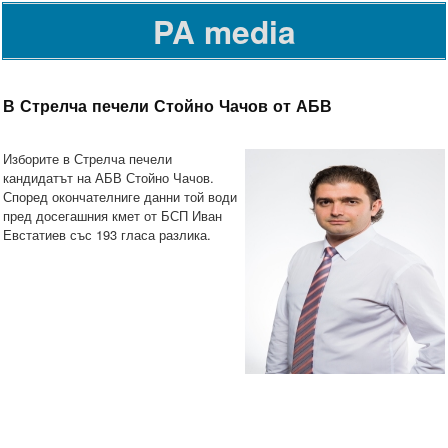
PA media
В Стрелча печели Стойно Чачов от АБВ
Изборите в Стрелча печели
кандидатът на АБВ Стойно Чачов.
Според окончателниге данни той води
пред досегашния кмет от БСП Иван
Евстатиев със 193 гласа разлика.