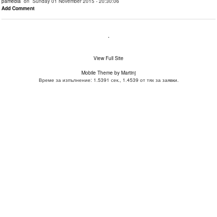
pamedia
on Sunday 01 November 2015 - 20:30:06
Add Comment
.
View Full Site
Mobile Theme by Martinj
Време за изпълнение: 1.5391 сек., 1.4539 от тях за заявки.