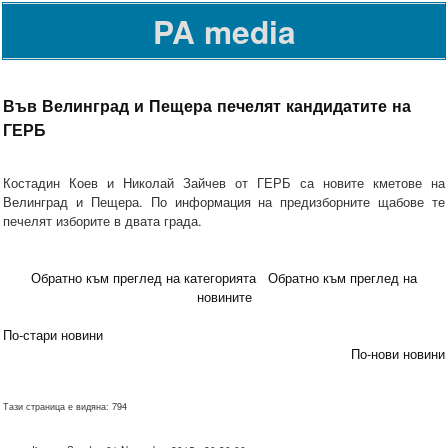
PA media
Във Велинград и Пещера печелят кандидатите на
ГЕРБ
Костадин Коев и Николай Зайчев от ГЕРБ са новите кметове на
Велинград и Пещера. По информация на предизборните щабове те
печелят изборите в двата града.
Обратно към преглед на категорията
Обратно към преглед на
новините
По-стари новини
По-нови новини
Тази страница е видяна: 794