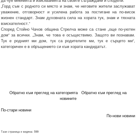
да чуе мненията и изискванията на своите съграждани и сподели:
„Горд съм с родното си място и знам, че неговите жители заслужават
уважение, отговорност и усилена работа за постигане на по-висок
жизнен стандарт. Знам духовната сила на хората тук, знам и тяхната
взискателност.“
Според Стойно Чачов община Стрелча може са стане „още по-уютен
дом“ за всички. „Знам, че това е осъществимо. Защото ви познавам.
Тук е родният ми дом, тук са родителите ми, тук е сърцето ми“,
категоричен е в обръщението си към хората кандидатът.
Обратно към преглед на категорията
Обратно към преглед на
новините
По-стари новини
По-нови новини
Тази страница е видяна: 599