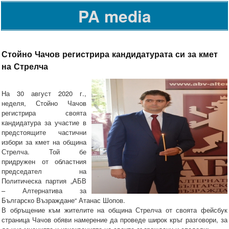
PA media
Стойно Чачов регистрира кандидатурата си за кмет
на Стрелча
На 30 август 2020 г.,
неделя, Стойно Чачов
регистрира своята
кандидатура за участие в
предстоящите частични
избори за кмет на община
Стрелча. Той бе
придружен от областния
председател на
Политическа партия „АБВ
– Алтернатива за
Българско Възраждане“ Атанас Шопов.
В обръщение към жителите на община Стрелча от своята фейсбук
страница Чачов обяви намерение да проведе широк кръг разговори, за