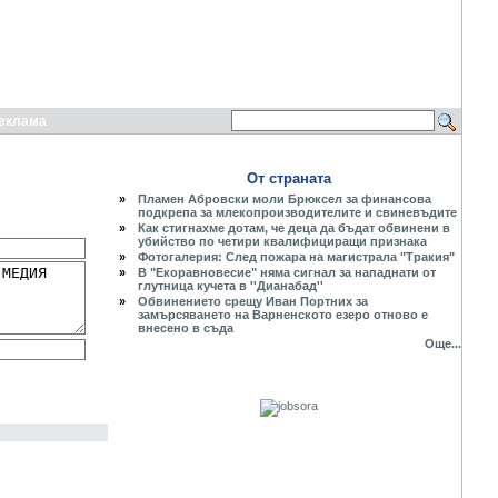
еклама
От страната
»
Пламен Абровски моли Брюксел за финансова
подкрепа за млекопроизводителите и свиневъдите
»
Как стигнахме дотам, че деца да бъдат обвинени в
убийство по четири квалифициращи признака
»
Фотогалерия: След пожара на магистрала "Тракия"
»
В "Екоравновесие" няма сигнал за нападнати от
глутница кучета в ''Дианабад''
»
Обвинението срещу Иван Портних за
замърсяването на Варненското езеро отново е
внесено в съда
Още...