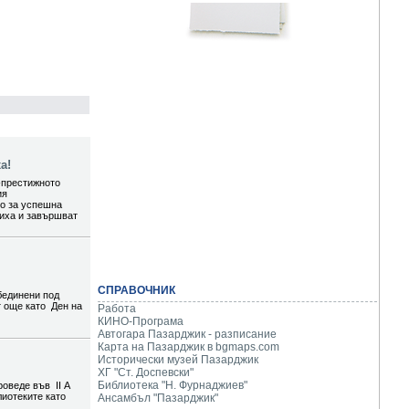
а!
-престижното
ия
то за успешна
шиха и завършват
СПРАВОЧНИК
бединени под
т още като Ден на
Работа
КИНО-Програма
Автогара Пазарджик - разписание
Карта на Пазарджик в
bgmaps.com
Исторически музей Пазарджик
ХГ "Ст. Доспевски"
Библиотека "Н. Фурнаджиев"
роведе във II А
лиотеките като
Ансамбъл "Пазарджик"