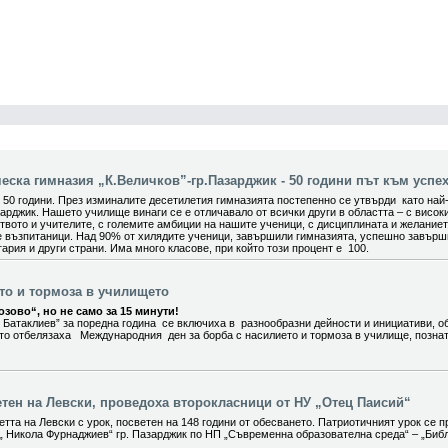
ска гимназия „К.Величков”-гр.Пазарджик - 50 години път към успех
0 години. През изминалите десетилетия гимназията постепенно се утвърди като най
арджик. Нашето училище винаги се е отличавало от всички други в областта – с висок
вото и учителите, с големите амбиции на нашите ученици, с дисциплината и желание
е възпитаници. Над 90% от хилядите ученици, завършили гимназията, успешно завър
ария и други страни. Има много класове, при който този процент е 100.
ето и тормоза в училището
зово“, но не само за 15 минути!
 Батаклиев” за поредна година се включиха в разнообразни дейности и инициативи, о
ито отбелязаха Международния ден за борба с насилието и тормоза в училище, позна
етен на Левски, проведоха второкласници от НУ „Отец Паисий“
тта на Левски с урок, посветен на 148 години от обесването. Патриотичният урок се п
„ Никола Фурнаджиев“ гр. Пазарджик по НП „Съвременна образователна среда“ – „Биб