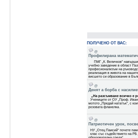
ПОЛУЧЕНО ОТ ВАС:
@
Профилирана математиче
ПМГ „К. Величков” навърши 5
учебно заведение в област Паз
професионализъм на ръководст
реализация в живота на нашит
висшето си образование в Бълг
@
Денят а борба с насили
„На разсъмване всичко е ро
Учениците от ОУ „Проф. Иван
мотото „Предай нататък”, с ко
розовата фланелка.
@
Патриотичен урок, посв
НУ „Отец Паисий“ почете паме
клас със съдействието на РБ 
образователна среда“.