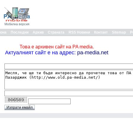
Мобилна версия
иона
Последни
Архив
Страната
RSS Новини
Контакт
Sitemap
Р
Това е архивен сайт на PA media.
Актуалният сайт е на адрес:
pa-media.net