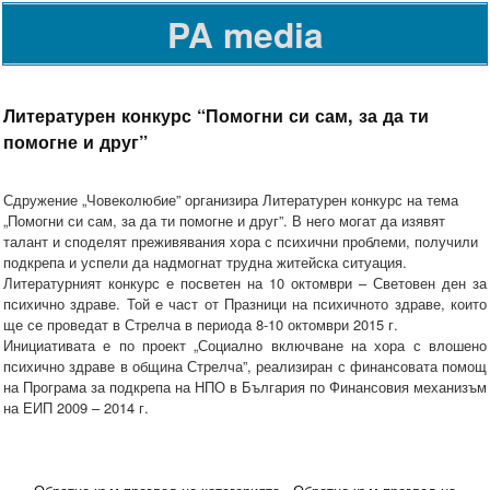
PA media
Литературен конкурс “Помогни си сам, за да ти
помогне и друг”
Сдружение „Човеколюбие” организира Литературен конкурс на тема
„Помогни си сам, за да ти помогне и друг”. В него могат да изявят
талант и споделят преживявания хора с психични проблеми, получили
подкрепа и успели да надмогнат трудна житейска ситуация.
Литературният конкурс е посветен на 10 октомври – Световен ден за
психично здраве. Той е част от Празници на психичното здраве, които
ще се проведат в Стрелча в периода 8-10 октомври 2015 г.
Инициативата е по проект „Социално включване на хора с влошено
психично здраве в община Стрелча”, реализиран с финансовата помощ
на Програма за подкрепа на НПО в България по Финансовия механизъм
на ЕИП 2009 – 2014 г.