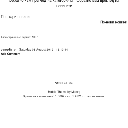
Обратно към преглед на категорията
Обратно към преглед на
новините
По-стари новини
По-нови новини
Тази страница е видяна: 1007
pamedia
on Saturday 08 August 2015 - 13:13:44
Add Comment
.
View Full Site
Mobile Theme by Martinj
Време за изпълнение: 1.5067 сек., 1.4221 от тях за заявки.