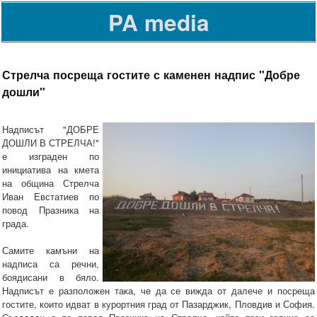
PA media
Стрелча посреща гостите с каменен надпис "Добре
дошли"
Надписът "ДОБРЕ
ДОШЛИ В СТРЕЛЧА!"
е изграден по
инициатива на кмета
на община Стрелча
Иван Евстатиев по
повод Празника на
града.
Самите камъни на
надписа са речни,
боядисани в бяло.
Надписът е разположен така, че да се вижда от далече и посреща
гостите, които идват в курортния град от Пазарджик, Пловдив и София.