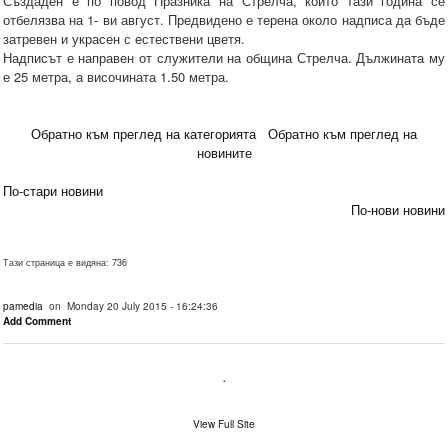
Създаден е по повод Празника на Стрелча, който тази година се
отбелязва на 1- ви август. Предвидено е терена около надписа да бъде
затревен и украсен с естествени цветя.
Надписът е направен от служители на община Стрелча. Дължината му
е 25 метра, а височината 1.50 метра.
Обратно към преглед на категорията
Обратно към преглед на
новините
По-стари новини
По-нови новини
Тази страница е видяна: 736
pamedia
on Monday 20 July 2015 - 16:24:36
Add Comment
.
View Full Site