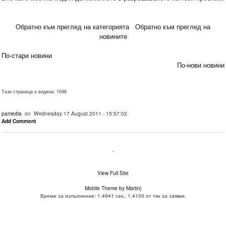
Обратно към преглед на категорията
Обратно към преглед на
новините
По-стари новини
По-нови новини
Тази страница е видяна: 1046
pamedia
on Wednesday 17 August 2011 - 15:57:02
Add Comment
.
View Full Site
Mobile Theme by Martinj
Време за изпълнение: 1.4941 сек., 1.4100 от тях за заявки.