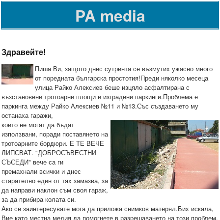
PA media
Здравейте!
Пиша Ви, защото днес сутринта се възмутих ужасно много
от поредната българска простотия!Преди няколко месеца
улица Райко Алексиев беше изцяло асфалтирана с
възстановени тротоарни площи и изградени паркинги.Проблема е
паркинга между Райко Алексиев №11 и №13.Със създаването му
останаха га
ражи,
които не могат да бъдат
използвани, поради поставянето на
тротоарните бордюри. Е ТЕ ВЕЧЕ
ЛИПСВАТ. "ДОБРОСЪВЕСТНИ
СЪСЕДИ" вече са ги
премахнали всички и днес
старателно един от тях замазва, за
да направи наклон съм своя гараж,
за да прибира колата си.
Ако се заинтересувате мога да приложа снимков матерял.Бих искала,
Вие като местна медия да помогнете в разрешаването на този проблем.