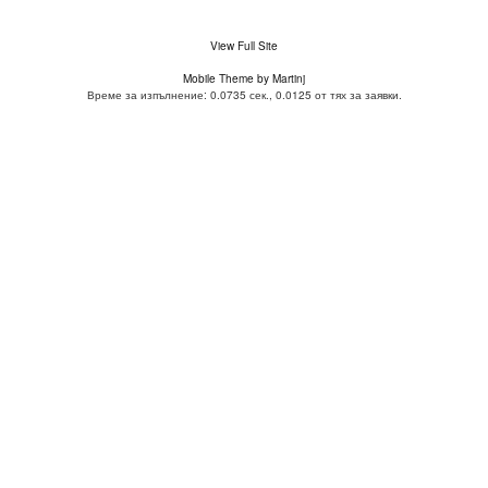
View Full Site
Mobile Theme by Martinj
Време за изпълнение: 0.0735 сек., 0.0125 от тях за заявки.