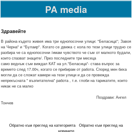
PA media
Здравейте
В района където живея има три еднопосочни улици: "Беласица"; Завоя
на Черна" и "Булаир". Когато се движа с кола по тези улици трудно се
разбира че са еднопосочни /имам чувството че съм от малкото будали,
които спазват знаците/. През последните три месеца
само веднъж съм виждал КАТ на ул."Беласица"- става въпрос за
времето след 17.00ч, когато се прибирам от работа. Според мен биха
могли да се сложат камери на тези улици и да се провежда
непрекъсната " възпитателна" работа , т.е. глоби на тарикатите, които
никак не са малко
Поздрави: Ангел
Тончев
Обратно към преглед на категорията
Обратно към преглед на
новините