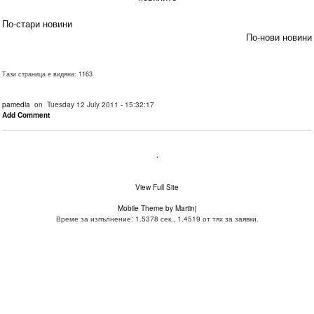
По-стари новини
По-нови новини
Тази страница е видяна: 1163
pamedia
on Tuesday 12 July 2011 - 15:32:17
Add Comment
.
View Full Site
Mobile Theme by Martinj
Време за изпълнение: 1.5378 сек., 1.4519 от тях за заявки.