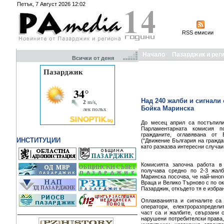
Петък, 7 Август 2026 12:02
RSS емисии
Начало
Пазарджик и рег
Всички от деня
Над 240 жалби и сигнали
Бойка Маринска
До месец април са постъпили
Парламентарната комисия 
гражданите, оглавявана от
ИНСТИТУЦИИ
("Движение България на гражда
като разказва интересни случаи
Комисията започна работа в
получава средно по 2-3 жалб
Маринска посочва, че най-много
Враца и Велико Търново с по ок
Пазарджик, откъдето тя е избра
Оплакванията и сигналите са
оператори, електроразпредел
част са и жалбите, свързани 
нарушени потребителски права,