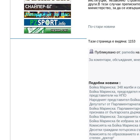
институции, незаконно строит
други.В тези случаи препискит
министерство, за да се извърши
По-стари новини
Тази страница е видяна: 1153
Публикувано от:
pamedia
на 
За коментари, обсъждания, мн
Подобни новини :
Бойка Маринска: 348 жалби и с
Бойка Маринска, председател 
представители на НПО
Народният представител Бойка
Депутатът от Парламентарната
Бойка Маринска: Парламентарна
признава от българската държ
Бойка Маринска: Заседанията н
Бойка Маринска бе избрана за 
Комисията на Бойка Маринска
Десетки граждани потърсиха с
Комисията по образованието и 
степен „доктор“