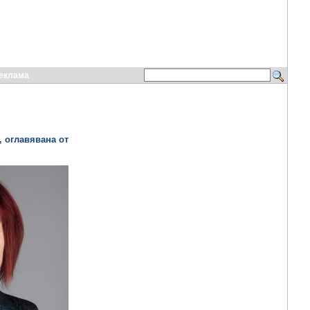
еклама
, оглавявана от