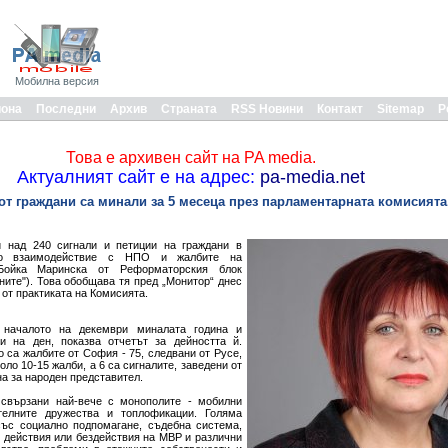
Мобилна версия
иона
Последни
Архив
Страната
RSS Новини
Контакт
Sitemap
Р
Това е архивен сайт на PA media.
Актуалният сайт е на адрес:
pa-media.net
 от граждани са минали за 5 месеца през парламентарната комисията
 над 240 сигнали и петиции на граждани в
по взаимодействие с НПО и жалбите на
 Бойка Маринска от Реформаторския блок
ните"). Това обобщава тя пред „Монитор“ днес
 от практиката на Комисията.
 началото на декември миналата година и
и на ден, показва отчетът за дейността й.
 са жалбите от София - 75, следвани от Русе,
оло 10-15 жалби, а 6 са сигналите, заведени от
на за народен представител.
 свързани най-вече с монополите - мобилни
ителните дружества и топлофикации. Голяма
със социално подпомагане, съдебна система,
 действия или бездействия на МВР и различни