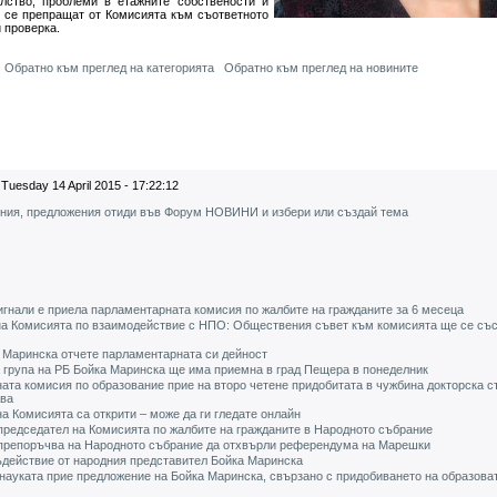
елство, проблеми в етажните собствености и
е се препращат от Комисията към съответното
 проверка.
Обратно към преглед на категорията
Обратно към преглед на новините
Tuesday 14 April 2015 - 17:22:12
ения, предложения отиди във Форум НОВИНИ и избери или създай тема
игнали е приела парламентарната комисия по жалбите на гражданите за 6 месеца
на Комисията по взаимодействие с НПО: Обществения съвет към комисията ще се със
 Маринска отчете парламентарната си дейност
 група на РБ Бойка Маринска ще има приемна в град Пещера в понеделник
та комисия по образование прие на второ четене придобитата в чужбина докторска с
ава
а Комисията са открити – може да ги гледате онлайн
председател на Комисията по жалбите на гражданите в Народното събрание
 препоръчва на Народното събрание да отхвърли референдума на Марешки
ъдействие от народния представител Бойка Маринска
науката прие предложение на Бойка Маринска, свързано с придобиването на образова