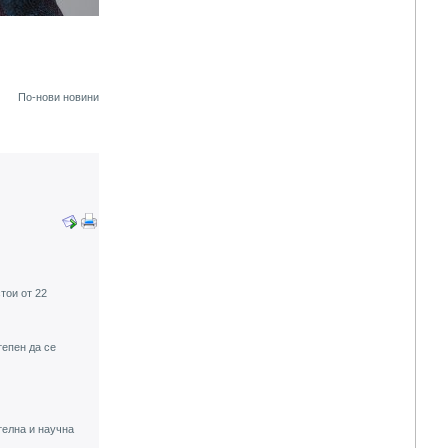
По-нови новини
тои от 22
тепен да се
телна и научна