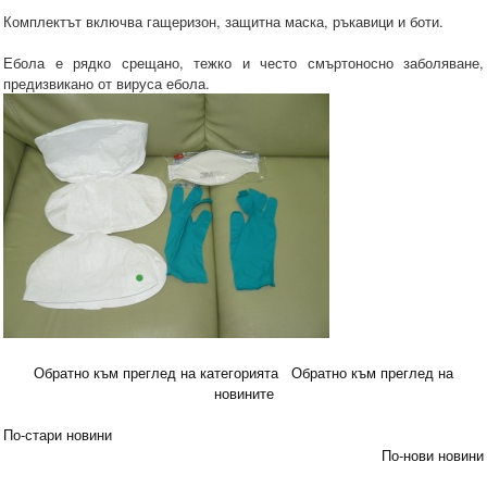
Комплектът включва гащеризон, защитна маска, ръкавици и боти.
Ебола е рядко срещано, тежко и често смъртоносно заболяване,
предизвикано от вируса ебола.
Обратно към преглед на категорията
Обратно към преглед на
новините
По-стари новини
По-нови новини