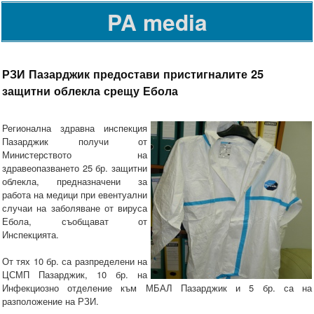
PA media
РЗИ Пазарджик предостави пристигналите 25
защитни облекла срещу Ебола
Регионална здравна инспекция
Пазарджик получи от
Министерството на
здравеопазването 25 бр. защитни
облекла, предназначени за
работа на медици при евентуални
случаи на заболяване от вируса
Ебола, съобщават от
Инспекцията.
От тях 10 бр. са разпределени на
ЦСМП Пазарджик, 10 бр. на
Инфекциозно отделение към МБАЛ Пазарджик и 5 бр. са на
разположение на РЗИ.