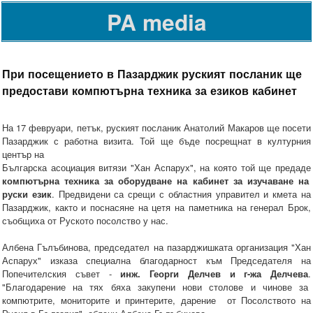
PA media
При посещението в Пазарджик руският посланик ще
предостави компютърна техника за езиков кабинет
На 17 февруари, петък, руският посланик Анатолий Макаров ще посети
Пазарджик с работна визита. Той ще бъде посрещнат в културния
център на
Българска асоциация витязи "Хан Аспарух", на която той ще предаде
компютърна техника за оборудване на кабинет за изучаване на
руски език
. Предвидени са срещи с областния управител и кмета на
Пазарджик, както и поснасяне на цетя на паметника на генерал Брок,
съобщиха от Руското посолство у нас.
Албена Гълъбинова, председател на пазарджишката организация "Хан
Аспарух" изказа специална благодарност към Председателя на
Попечителския съвет -
инж. Георги Делчев и г-жа Делчева
.
"Благодарение на тях бяха закупени нови столове и чинове за
компютрите, мониторите и принтерите, дарение от Посолството на