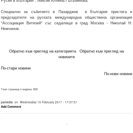
Русия в България", обясни Албена Гълъбинова.
Специално за събитието в Пазарджик в България пристига и
председателя на руската международна обществена организация
"Ассоциация Витязей" със седалище в град Москва - Николай Н.
Немчинов.
Обратно към преглед на категорията
Обратно към преглед на
новините
По-стари новини
По-нови новини
Тази страница е видяна: 832
pamedia
on Wednesday 15 February 2017 - 17:37:51
Add Comment
.