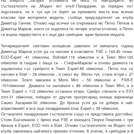
На езерото „Загорка” условията не бяха от най-добрите, но
състезателите на „Модел яхт клуб“-Пазарджик, за пореден път
подсказаха, че и тук ще се борят за призовите места във всички
класове при моторните модели, съобщи председателят на клуба
Димитър Ганчев. Отново над всички се открояваха мс Петко Петков и
Димитър Марков, които си поделиха по четири златни отличия, а Петко
си върна лидерството и с още два сребърни един бронзов медала.
Четирикратният световен юношески шампион от миналата година
Димитър Марков успя да се наложи в класовете: F3E с 144,40 точки,
ECO-Expert -41 обиколки, Stdndart-116 обиколки и в Team Mini-120
обиколки /в тандем с баща си - СтефанМарков/ и отново двамата се
задоволиха със среброто в Team Expert-85 обиколки. Петко пък се
наложи в Start – 29 обиколки , а синът му Митко тук стана втори с 27
обиколки. Злато завоюва в Mono Mini – 50 обиколки и FSR-E
-101обиколки Двамата се наложиха с 89 обиколки в Team Mini, а в
Team Expert с 112 обиколко останаха втори. Сребро спечели и в EIO
mini-31 обиколки, победен от другия прогресиращ юноша варненеца
Сашко Захариев-32 обиколки. До бронза успя да се добере в най-
атрактивният и все още пазарджишки клас Expert с 39 обиколки.
Останалите пазарджишки състезатели също се представиха достойно:
Стоян Бахчеванов с бронз във F3E и юношата Георги Георгиев с три
бронза в Expert, ECO mini и Start. Отново състезателите на Модел яхт
клуба завоюваха най-много призови отличия: 8 златни, 4 сребърни и 6