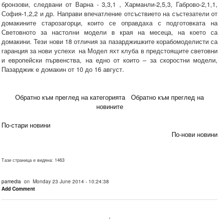
бронзови, следвани от Варна - 3,3,1 , Харманли-2,5,3, Габрово-2,1,1,
София-1,2,2 и др. Направи впечатление отсъствието на състезатели от
домакините старозагорци, които се оправдаха с подготовката на
Световното за настолни модели в края на месеца, на което са
домакини. Тези нови 18 отличия за пазарджишките корабомоделисти са
гаранция за нови успехи на Модел яхт клуба в предстоящите световни
и европейски първенства, на едно от които – за скоростни модели,
Пазарджик е домакин от 10 до 16 август.
Обратно към преглед на категорията
Обратно към преглед на
новините
По-стари новини
По-нови новини
Тази страница е видяна: 1463
pamedia
on Monday 23 June 2014 - 10:24:38
Add Comment
.