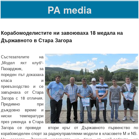
PA media
Корабомоделистите ни завоюваха 18 медала на
Държавното в Стара Загора
Състезателите на
„Модел яхт клуб“-
Пазарджик, за
пореден път доказаха
класа и
превъзходство и се
завърнаха от Стара
Загора с 18 отличия.
Предимно при
дъждовно време и
ниски температури
през уикенда в Стара
Загора се проведе втори кръг от Държавното първенство по
корабомоделен спорт за радиоуправляеми модели в класовете M и NS.