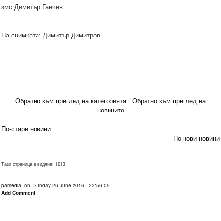
змс Димитър Ганчев
На снимката: Димитър Димитров
Обратно към преглед на категорията
Обратно към преглед на
новините
По-стари новини
По-нови новини
Тази страница е видяна: 1213
pamedia
on Sunday 26 June 2016 - 22:56:05
Add Comment