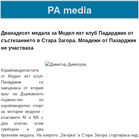
PA media
Дванадесет медала за Модел яхт клуб Падарджик от
състезанието в Стара Загора. Младежи от Пазарджик
не участваха
Корабомоделистите
от Модел яхт клуб-
Пазарджик се
завърнаха от втория
кръг на Държавното
първенство по
корабомоделен спорт
за моторни модели -
класовете М и NS с
два златни, осем
сребърни и два
бронзови медала. На езерото „Загорка“ в Стара Загора стартираха над