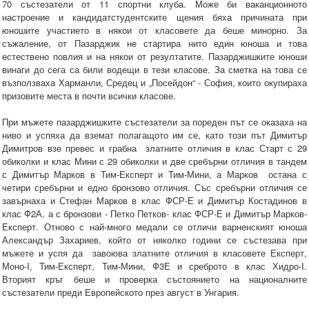
70 състезатели от 11 спортни клуба. Може би ваканционното
настроение и кандидатстудентските щения бяха причината при
юношите участието в някои от класовете да беше минорно. За
съжаление, от Пазарджик не стартира нито един юноша и това
естествено повлия и на някои от резултатите. Пазарджишките юноши
винаги до сега са били водещи в тези класове. За сметка на това се
възползваха Харманли, Средец и „Посейдон“ - София, които окупираха
призовите места в почти всички класове.
При мъжете пазарджишките състезатели за пореден път се оказаха на
ниво и успяха да вземат полагащото им се, като този път Димитър
Димитров взе превес и грабна златните отличия в клас Старт с 29
обиколки и клас Мини с 29 обиколки и две сребърни отличия в тандем
с Димитър Марков в Тим-Експерт и Тим-Мини, а Марков остана с
четири сребърни и едно бронзово отличия. Със сребърни отличия се
завърнаха и Стефан Марков в клас ФСР-Е и Димитър Костадинов в
клас Ф2А, а с бронзови - Петко Петков- клас ФСР-Е и Димитър Марков-
Експерт. Отново с най-много медали се отличи варненският юноша
Александър Захариев, който от няколко години се състезава при
мъжете и успя да завоюва златните отличия в класовете Експерт,
Моно-I, Тим-Експерт, Тим-Мини, Ф3Е и среброто в клас Хидро-I.
Вторият кръг беше и проверка състоянието на националните
състезатели преди Европейското през август в Унгария.