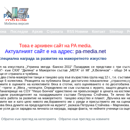
Мобилна версия
иона
Последни
Архив
Страната
RSS Новини
Контакт
Sitemap
Р
Това е архивен сайт на PA media.
Актуалният сайт е на адрес:
pa-media.net
 специална награда за развитие на мажоретното изкуство
 на изкуствата „Утринна звезда -Банско 2011“ Пазарджик се представи с три със
ИК”- към СКХГ ”Диляна” и Мажоретен състав „МЕГА” от МГ „К.Величков” - общо 34 
ци от страната и чужбина.
два стила-мажоретни танци и танцово шоу във възрастова група над 12 г., т.е. състав
ще 6 колектива. Реакцията на публиката беше достатъчно показателна- „страхотно,
иките в оценките на колективите бяха в стотни, като оценяването е по десетобална
” –трети и „Мега „-четвърти. Определено не съм съгласна с журито, защото децата м
 Панагюрище на СОУ ”Нешо Бончев” единствено ни превъзхождат в цената на костюм
сподели ръководителят на пазарджишките състави Петрунка Стойчева. Тя лично б
ната работа за развитие на мажоретното танцово изкуство и плакет. „Връчиха ми на
вите ми и като цяло нивото им,боравенето им с уреди и присъствието им на сцена
това бяха думите на председателя на журито“, разказа Петрунка Стойчева – Маргинова.
е успя да се зарадва на личната си награда, заради факта, че нейните ученици са още
Обратно към преглед на категорията
Обратно към преглед на новините