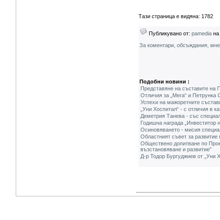
Тази страница е видяна: 1782
Публикувано от:
pamedia
на 
За коментари, обсъждания, мн
Подобни новини :
Представяне на съставите на 
Отличия за „Мега“ и Петрунка
Успехи на мажоретните състав
„Уни Хоспитал“ - с отличия в 
Деметрия Танева - със специал
Годишна награда „Инвеститор 
Осиновяването - мисия специа
Областният съвет за развитие 
Обществено допитване по Проек
възстановяване и развитие”
Д-р Тодор Бургуджиев от „Уни 