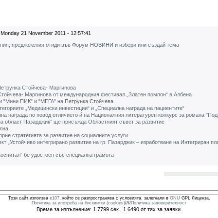
Monday 21 November 2011 - 12:57:41
ения, предложения отиди във Форум НОВИНИ и избери или създай тема
Петрунка Стойчева- Маргинова
 Стойчева- Маргинова от международния фестивал „Златен помпон“ в Албена
и "Мини ПИК" и "МЕГА" на Петрунка Стойчева
категориите „Медицински инвестиции“ и „Специална награда на пациентите“
на награда по повод отличието й на Националния литературен конкурс за романа "Под
на област Пазарджик” ще присъжда Областният съвет за развитие
лна
прие стратегията за развитие на социалните услуги
т „Устойчиво интегрирано развитие на гр. Пазарджик – изработване на Интегриран пла
Хоспитал“ бе удостоен със специална грамота
Този сайт използва
e107
, който се разпространява с условията, залегнали в
GNU
GPL Лиценза.
Политика за употреба на бисквитки (cookies)
////
Политика заповерителност
Време за изпълнение: 1.7799 сек., 1.6490 от тях за заявки.