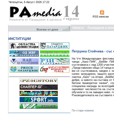
Четвъртък, 6 Август 2026 17:22
RSS емисии
Начало
Пазарджик и рег
Всички от деня
ИНСТИТУЦИИ
Петрунка Стойчева - със
На V-я Международен фестивал
танци: „Хаос-ПИК”, „Бейби- П
състезаваха с над 1200 участни
„Представихме общо 14 танца в 
ми се състезаваха, заедно с о
силно затруднено, защото разл
сметка „Хаос” са втори, „Бейби
добре, а нивото на състава от
батони /мажоретни палки/“, 
специална награда за всеотдай
оценяват числеността на съста
обучили и то на завидно ниво -
Ръководителката на съставите н
По-стари новини