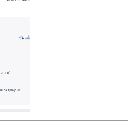
 игото"
н за градско