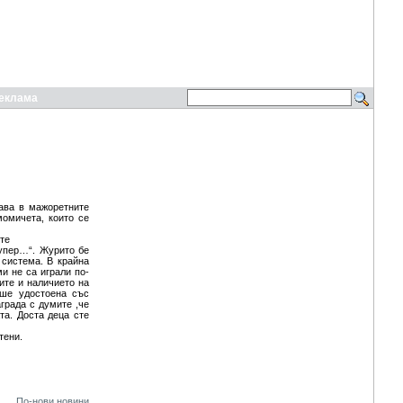
еклама
тава в мажоретните
момичета, които се
ите
супер…“. Журито бе
 система. В крайна
и не са играли по-
ите и наличието на
еше удостоена със
града с думите ,че
та. Доста деца сте
тени.
По-нови новини