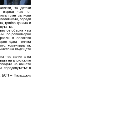
аплати, за детски
е върнат част от
 има план за нова
политиката, заради
ва, трябва да има и
путатът.
ство се обърна към
към по-равномерно
трасли в селското
ърне една голяма
ото, коментира тя.
в името на бъдещето
на честванията на
вата на априлските
ободата на нашето
за евродепутатът в
а БСП – Пазарджик