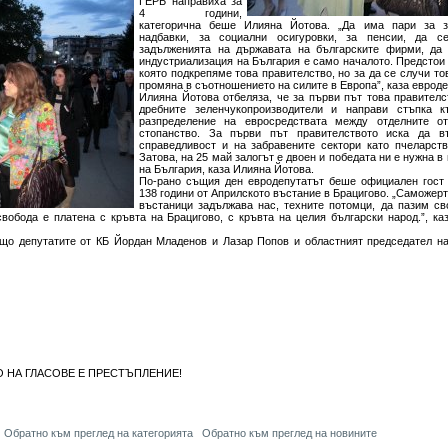
ГЕРБ направиха за
4 години,
категорична беше Илияна Йотова. „Да има пари за з
надбавки, за социални осигуровки, за пенсии, да с
задълженията на държавата на българските фирми, да
индустриализация на България е само началото. Предстои 
която подкрепяме това правителство, но за да се случи то
промяна в съотношението на силите в Европа”, каза евроде
Илияна Йотова отбеляза, че за първи път това правител
дребните зеленчукопроизводители и направи стъпка 
разпределение на евросредствата между отделните о
стопанство. За първи път правителството иска да в
справедливост и на забравените сектори като пчеларств
Затова, на 25 май залогът е двоен и победата ни е нужна 
на България, каза Илияна Йотова.
По-рано същия ден евродепутатът беше официален гост 
138 години от Априлското въстание в Брацигово. „Саможерт
въстаници задължава нас, техните потомци, да пазим св
вобода е платена с кръвта на Брацигово, с кръвта на целия български народ.”, ка
що депутатите от КБ Йордан Младенов и Лазар Попов и областният председател н
 НА ГЛАСОВЕ Е ПРЕСТЪПЛЕНИЕ!
Обратно към преглед на категорията
Обратно към преглед на новините