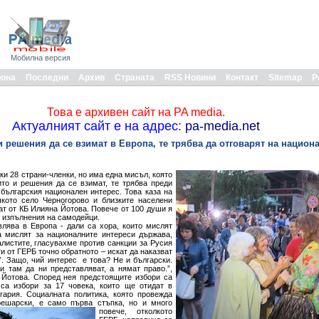
Мобилна версия
иона
Последни
Архив
Страната
RSS Новини
Контакт
Sitemap
Р
Това е архивен сайт на PA media.
Актуалният сайт е на адрес:
pa-media.net
и решения да се взимат в Европа, те трябва да отговарят на национ
ки 28 страни-членки, но има една мисъл, която
ито и решения да се взимат, те трябва преди
 българския национален интерес. Това каза на
кото село Черногорово и близките населени
ат от КБ Илияна Йотова. Повече от 100 души я
 изпълнения на самодейци.
влява в Европа - дали са хора, които мислят
а мислят за националните интереси държава,
алистите, гласувахме против санкции за Русия
ги от ГЕРБ точно обратното – искат да наказват
”. Защо, чий интерес е това? Не и български.
и там да ни представляват, а нямат право.”,
 Йотова. Според нея предстоящите избори са
са избори за 17 човека, които ще отидат в
гария. Социалната политика, която провежда
ешарски, е само първа стъпка, но и много
повече, отколкото