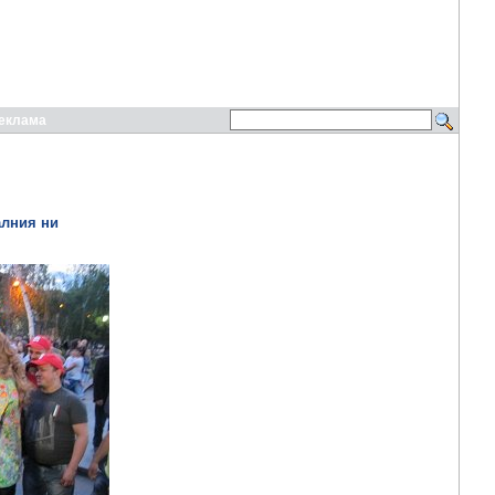
еклама
алния ни