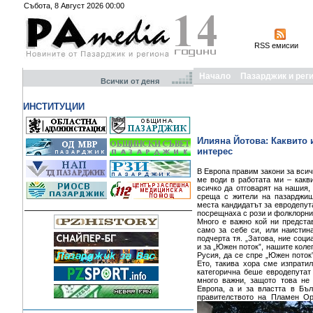
Събота, 8 Август 2026 00:00
RSS емисии
Начало
Пазарджик и рег
Всички от деня
ИНСТИТУЦИИ
Илияна Йотова: Каквито 
интерес
В Европа правим закони за всич
ме води в работата ми – какв
всичко да отговарят на нашия,
среща с жители на пазарджиш
места кандидатът за евродепут
посрещнаха с рози и фолклорни
Много е важно кой ни предста
само за себе си, или наистин
подчерта тя. „Затова, ние соци
и за „Южен поток”, нашите коле
Русия, да се спре „Южен поток
Ето, такива хора сме изпратил
категорична беше евродепутат
много важни, защото това не 
Европа, а и за властта в Бъл
правителството на Пламен
Ор