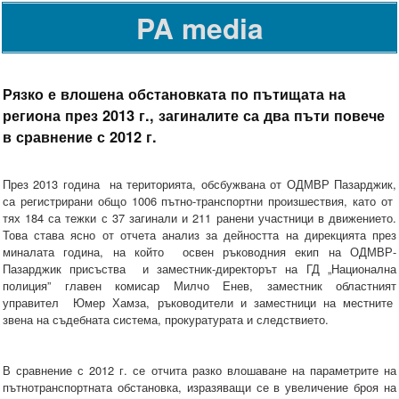
PA media
Рязко е влошена обстановката по пътищата на
региона през 2013 г., загиналите са два пъти повече
в сравнение с 2012 г.
През 2013 година на територията, обсбужвана от ОДМВР Пазарджик,
са регистрирани общо 1006 пътно-транспортни произшествия, като от
тях 184 са тежки с 37 загинали и 211 ранени участници в движението.
Това става ясно от отчета анализ за дейността на дирекцията през
миналата година, на който освен ръководния екип на ОДМВР-
Пазарджик присъства и заместник-директорът на ГД „Национална
полиция” главен комисар Милчо Енев, заместник областният
управител Юмер Хамза, ръководители и заместници на местните
звена на съдебната система, прокуратурата и следствието.
В сравнение с 2012 г. се отчита разко влошаване на параметрите на
пътнотранспортната обстановка, изразяващи се в увеличение броя на