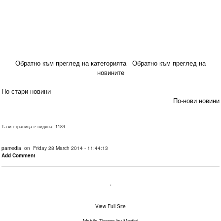
Обратно към преглед на категорията
Обратно към преглед на
новините
По-стари новини
По-нови новини
Тази страница е видяна: 1184
pamedia
on Friday 28 March 2014 - 11:44:13
Add Comment
.
View Full Site
Mobile Theme by Martinj