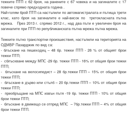
тежките ПТП с 62 броя, на ранените с 67 човека и на загиналите с 17
повече спрямо предходната година .
Най-голям брой ПТП са настъпили по автомагистралата и пътища трети
клас, като броя на загиналите е най-висок по третокласната пътна
мрежа. През 2013 г. спрямо 2012 г., над два пъти е увеличен броя на
загиналите при ПТП по републиканската пътна мрежа пътна мрежа.
Тежките пътно транспортни произшествия, настъпили на територията на
ОДМВР Пазарджик по вид са:
- блъскане на пешеходец – 48 бр. тежки ПТП - 26 % от общият брои
тежки ПТП;
- сблъскване между МПС -29 бр. тежки ПТП - 16% от общия брои тежки
ПТП;
- блъскане на велосипедист – 28 бр.тежки ПТП – 15% от общия брои
тежки ПТП;
- блъскане в дърво или стълб – 20 бр.тежки ПТП – 10% от общия брои
тежки ПТП;
- преобръщане на МПС извън пътя -19 бр. тежки ПТП - 10% от общия
брои тежки ПТП;
- блъскане в движещо се отпред МПС – 7бр.тежки ПТП – 4% от общия
брои тежки ПТП.