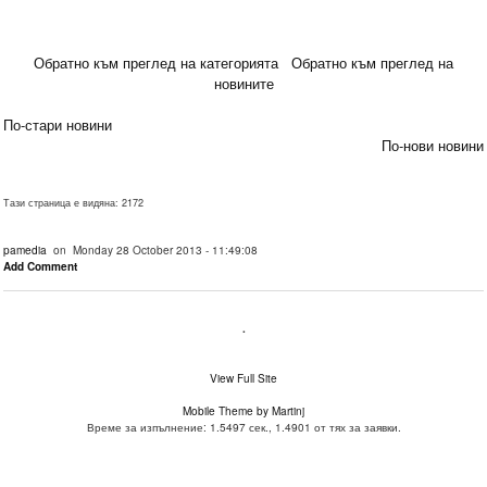
Обратно към преглед на категорията
Обратно към преглед на
новините
По-стари новини
По-нови новини
Тази страница е видяна: 2172
pamedia
on Monday 28 October 2013 - 11:49:08
Add Comment
.
View Full Site
Mobile Theme by Martinj
Време за изпълнение: 1.5497 сек., 1.4901 от тях за заявки.