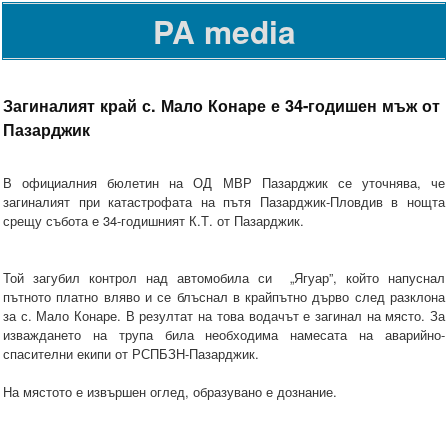
PA media
Загиналият край с. Мало Конаре е 34-годишен мъж от
Пазарджик
В официалния бюлетин на ОД МВР Пазарджик се уточнява, че
загиналият при катастрофата на пътя Пазарджик-Пловдив в нощта
срещу събота е 34-годишният К.Т. от Пазарджик.
Той загубил контрол над автомобила си „Ягуар”, който напуснал
пътното платно вляво и се блъснал в крайпътно дърво след разклона
за с. Мало Конаре. В резултат на това водачът е загинал на място. За
изваждането на трупа била необходима намесата на аварийно-
спасителни екипи от РСПБЗН-Пазарджик.
На мястото е извършен оглед, образувано е дознание.