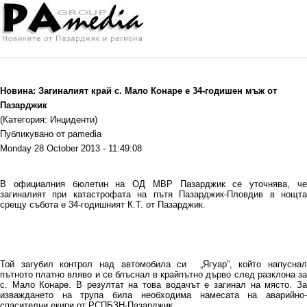
Новина: Загиналият край с. Мало Конаре е 34-годишен мъж от
Пазарджик
(Категория: Инциденти)
Публикувано от pamedia
Monday 28 October 2013 - 11:49:08
В официалния бюлетин на ОД МВР Пазарджик се уточнява, че
загиналият при катастрофата на пътя Пазарджик-Пловдив в нощта
срещу събота е 34-годишният К.Т. от Пазарджик.
Той загубил контрол над автомобила си „Ягуар”, който напуснал
пътното платно вляво и се блъснал в крайпътно дърво след разклона за
с. Мало Конаре. В резултат на това водачът е загинал на място. За
изваждането на трупа била необходима намесата на аварийно-
спасителни екипи от РСПБЗН-Пазарджик.