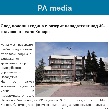
PA media
След половин година е разкрит нападателят над 32-
годишен от мало Конаре
Млад мъж, извършил
грабеж преди повече
от половин година, е
задържан от
криминалисти при
полицейското
управление в
Пазарджик.
На 09 август
миналата година на
улица в
пазарджишкото село
Огняново бил нападнат 32-годишния Ф.А. от съседното село Мало
Конаре. С помощта на физическа сила нападателят отмъкнал мъжката