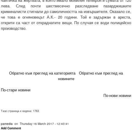
чантичка на жертвата, в която имало мобилен телефон и сумата от 120
лева. След почти шестмесечно разследване пазарджишките
криминалисти стигнали до самоличността на извършителя. Оказало се,
че това е огняновецът А.К.- 20 години. Той е задържан в ареста,
открити са част от откраднатите вещи. По случая се води полицейско
производство.
Обратно към преглед на категорията
Обратно към преглед на
новините
По-стари новини
По-нови новини
Тази страница е видяна: 1763
pamedia
on Thursday 16 March 2017 - 12:40:41
Add Comment