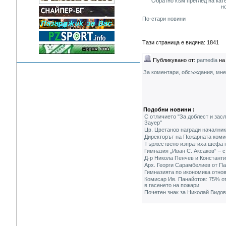
Обратно към преглед на кат
н
По-стари новини
Тази страница е видяна: 1841
Публикувано от:
pamedia
на 
За коментари, обсъждания, мн
Подобни новини :
С отличието "За доблест и засл
Зауер"
Цв. Цветанов награди началник
Директорът на Пожарната комис
Тържествено изпратиха шефа н
Гимназия „Иван С. Аксаков“ – с
Д-р Никола Пенчев и Констант
Арх. Георги Сарамбелиев от Па
Гимназията по икономика отнов
Комисар Ив. Панайотов: 75% от
в гасенето на пожари
Почетен знак за Николай Видов