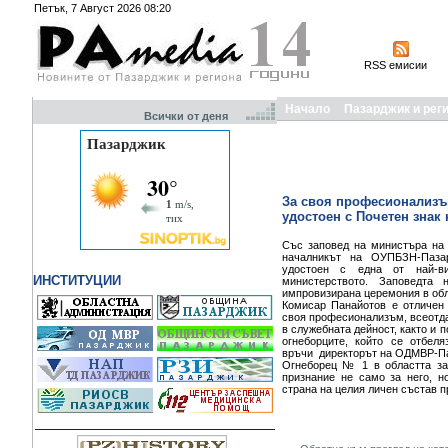
Петък, 7 Август 2026 08:20
RSS емисии
Начало
Пазарджик и рег
Всички от деня
За своя професионализъм
удостоен с Почетен знак 
Със заповед на министъра на
началникът на ОУПБЗН-Паза
удостоен с една от най-в
ИНСТИТУЦИИ
министерството. Заповедт
импровизирана церемония в об
Комисар Панайотов е отличен 
своя професионализъм, всеотда
в служебната дейност, както и 
огнеборците, който се отбел
връчи директорът на ОДМВР-Па
Огнеборец № 1 в областта за
признание не само за него, н
страна на целия личен състав