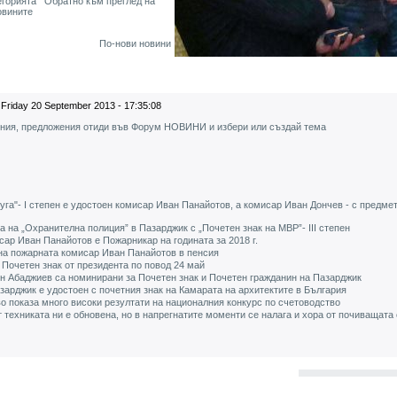
егорията
Обратно към преглед на
овините
По-нови новини
Friday 20 September 2013 - 17:35:08
ения, предложения отиди във Форум НОВИНИ и избери или създай тема
уга"- І степен е удостоен комисар Иван Панайотов, а комисар Иван Дончев - с предмет
а на „Охранителна полиция” в Пазарджик с „Почетен знак на МВР”- ІІІ степен
ар Иван Панайотов е Пожарникар на годината за 2018 г.
а пожарната комисар Иван Панайотов в пенсия
 Почетен знак от президента по повод 24 май
ин Абаджиев са номинирани за Почетен знак и Почетен гражданин на Пазарджик
зарджик e удостоен с почетния знак на Камарата на архитектите в България
о показа много високи резултати на националния конкурс по счетоводство
 техниката ни е обновена, но в напрегнатите моменти се налага и хора от почиващата