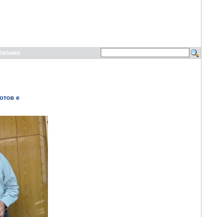
еклама
отов е