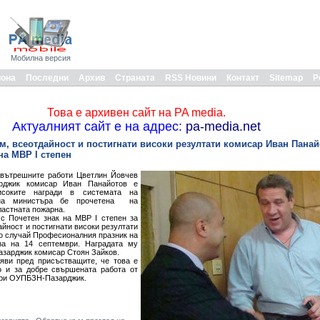
Мобилна версия
иона
Последни
Архив
Страната
RSS Новини
Контакт
Sitemap
Р
Това е архивен сайт на PA media.
Актуалният сайт е на адрес:
pa-media.net
, всеотдайност и постигнати високи резултати комисар Иван Панай
на МВР І степен
 вътрешните работи Цветлин Йовчев
рджик комисар Иван Панайотов е
исоките награди в системата на
а на министъра бе прочетена на
ластната пожарна.
с Почетен знак на МВР І степен за
йност и постигнати високи резултати
по случай Професионалния празник на
яза на 14 септември. Наградата му
зарджик комисар Стоян Зайков.
яви пред присъстващите, че това е
о и за добре свършената работа от
 при ОУПБЗН-Пазарджик.