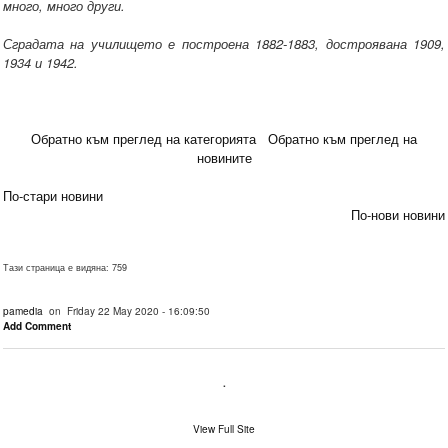
много, много други.
Сградата на училището е построена 1882-1883, достроявана 1909,
1934 и 1942.
Обратно към преглед на категорията
Обратно към преглед на
новините
По-стари новини
По-нови новини
Тази страница е видяна: 759
pamedia
on Friday 22 May 2020 - 16:09:50
Add Comment
.
View Full Site