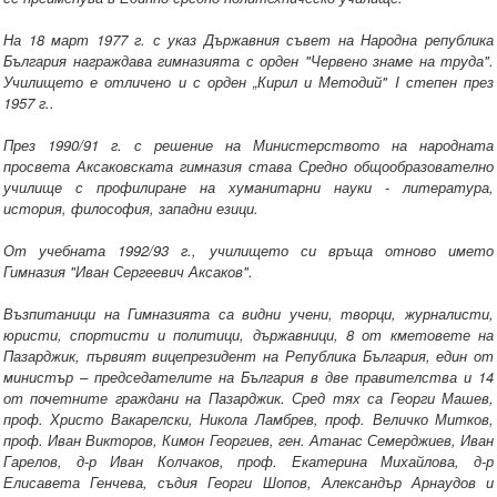
На 18 март 1977 г. с указ Държавния съвет на Народна република
България награждава гимназията с орден "Червено знаме на труда".
Училището е отличено и с орден „Кирил и Методий" I степен през
1957 г..
През 1990/91 г. с решение на Министерството на народната
просвета Аксаковската гимназия става Средно общообразователно
училище с профилиране на хуманитарни науки - литература,
история, философия, западни езици.
От учебната 1992/93 г., училището си връща отново името
Гимназия "Иван Сергеевич Аксаков".
Възпитаници на Гимназията са видни учени, творци, журналисти,
юристи, спортисти и политици, държавници, 8 от кметовете на
Пазарджик, първият вицепрезидент на Република България, един от
министър – председателите на България в две правителства и 14
от почетните граждани на Пазарджик. Сред тях са Георги Машев,
проф. Христо Вакарелски, Никола Ламбрев, проф. Величко Митков,
проф. Иван Викторов, Кимон Георгиев, ген. Атанас Семерджиев, Иван
Гарелов, д-р Иван Колчаков, проф. Екатерина Михайлова, д-р
Елисавета Генчева, съдия Георги Шопов, Александър Арнаудов и