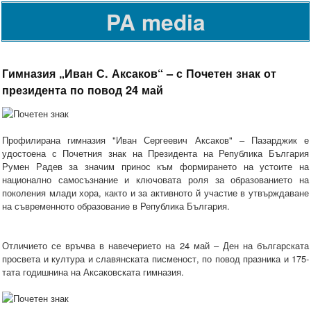
PA media
Гимназия „Иван С. Аксаков“ – с Почетен знак от
президента по повод 24 май
Профилирана гимназия "Иван Сергеевич Аксаков" – Пазарджик е
удостоена с Почетния знак на Президента на Република България
Румен Радев за значим принос към формирането на устоите на
национално самосъзнание и ключовата роля за образованието на
поколения млади хора, както и за активното й участие в утвърждаване
на съвременното образование в Република България.
Отличието се връчва в навечерието на 24 май – Ден на българската
просвета и култура и славянската писменост, по повод празника и 175-
тата годишнина на Аксаковската гимназия.