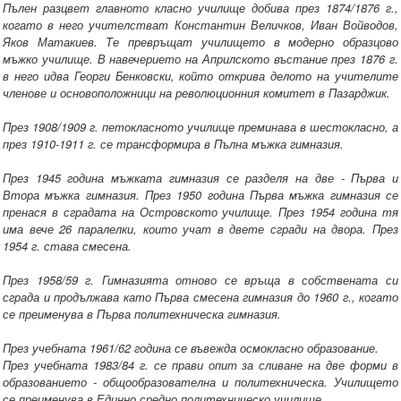
Пълен разцвет главното класно училище добива през 1874/1876 г.,
когато в него учителстват Константин Величков, Иван Войводов,
Яков Матакиев. Те превръщат училището в модерно образцово
мъжко училище. В навечерието на Априлското въстание през 1876 г.
в него идва Георги Бенковски, който открива делото на учителите
членове и основоположници на революционния комитет в Пазарджик.
През 1908/1909 г. петокласното училище преминава в шестокласно, а
през 1910-1911 г. се трансформира в Пълна мъжка гимназия.
През 1945 година мъжката гимназия се разделя на две - Първа и
Втора мъжка гимназия. През 1950 година Първа мъжка гимназия се
пренася в сградата на Островското училище. През 1954 година тя
има вече 26 паралелки, които учат в двете сгради на двора. През
1954 г. става смесена.
През 1958/59 г. Гимназията отново се връща в собствената си
сграда и продължава като Първа смесена гимназия до 1960 г., когато
се преименува в Първа политехническа гимназия.
През учебната 1961/62 година се въвежда осмокласно образование.
През учебната 1983/84 г. се прави опит за сливане на две форми в
образованието - общообразователна и политехническа. Училището
се преименува в Единно средно политехническо училище.