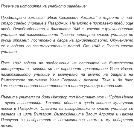
Повече за историята на учебното заведение:
Профилирана гимназия „Иван Сергеевич Аксаков“ е първото и най-
старо средно училище в Пазарджик. Началото е поставено преди още
преди Освобождението, в далечната 1845 г., когато е функционирало
училище под наименованието "Главно четвърто класно училище по
руски образец“, построено в двора на архиерейството. Обучението
се е водило по взаимоучителния метод. От 1847 е Главно класно
училище.
През 1897 година по предложение на патриарха на българската
литература и министър на народното просвещение Иван Вазов,
пазарджишкото училище е именувано на името на бащата на
Българското опълчение Иван Сегреевич Аксаков. Така и до днес
Гимназията остава единственото в света училище с това име.
Първите учители са били Никифор поп Константинов и Юрдан Ненов
- руски възпитаници. Тяхното идване в града засилва културния
подем в Пазарджик. Славата на пазарджишкото класно училище се
разнася из цяла България. Възрожденците Васил Априлов и Никола
Палаузов го поздравяват с насърчително писмо и му подаряват
печат.