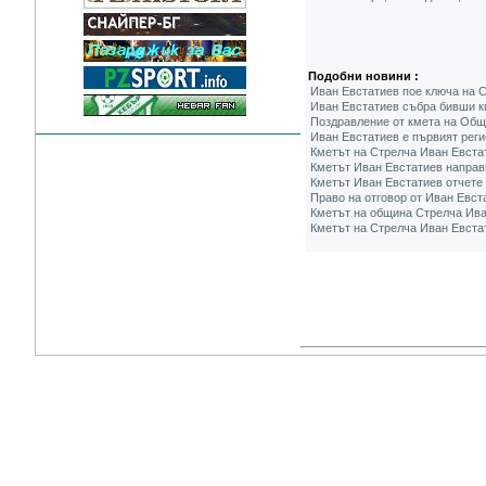
Подобни новини :
Иван Евстатиев пое ключа на С
Иван Евстатиев събра бивши к
Поздравление от кмета на Общ
Иван Евстатиев e първият реги
Кметът на Стрелча Иван Евстат
Кметът Иван Евстатиев направ
Кметът Иван Евстатиев отчете 
Право на отговор от Иван Евст
Кметът на община Стрелча Ива
Кметът на Стрелча Иван Евстат