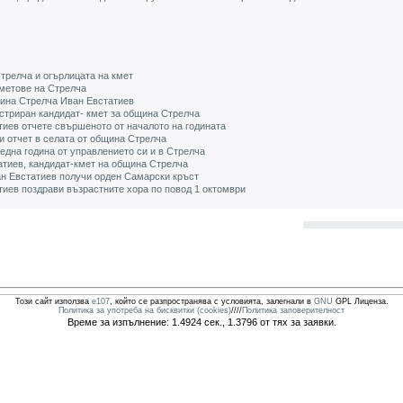
трелча и огърлицата на кмет
метове на Стрелча
ина Стрелча Иван Евстатиев
стриран кандидат- кмет за община Стрелча
иев отчете свършеното от началото на годината
и отчет в селата от община Стрелча
една година от управлението си и в Стрелча
атиев, кандидат-кмет на община Стрелча
н Евстатиев получи орден Самарски кръст
иев поздрави възрастните хора по повод 1 октомври
Този сайт използва
e107
, който се разпространява с условията, залегнали в
GNU
GPL Лиценза.
Политика за употреба на бисквитки (cookies)
////
Политика заповерителност
Време за изпълнение: 1.4924 сек., 1.3796 от тях за заявки.