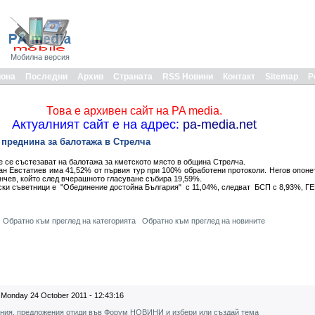
Мобилна версия
иона
Последни
Архив
Страната
RSS Новини
Контакт
Sitemap
Р
Това е архивен сайт на PA media.
Актуалният сайт е на адрес:
pa-media.net
 преднина за балотажа в Стрелча
 се състезават на балотажа за кметското място в община Стрелча.
н Евстатиев има 41,52% от първия тур при 100% обработени протоколи. Негов опоне
нчев, който след вчерашното гласуване събира 19,59%.
ски съветници е "Обединение достойна България" с 11,04%, следват БСП с 8,93%, ГЕ
Обратно към преглед на категорията
Обратно към преглед на новините
Monday 24 October 2011 - 12:43:16
ения, предложения отиди във Форум НОВИНИ и избери или създай тема