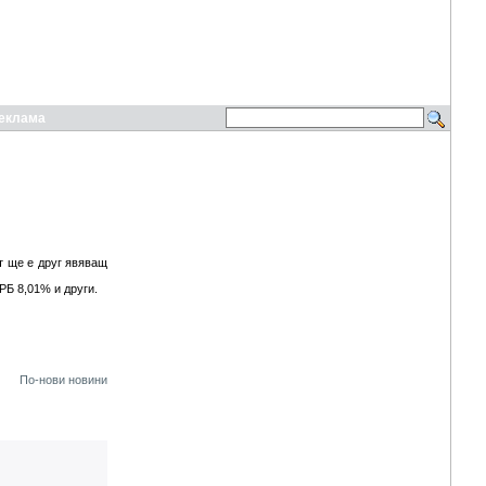
еклама
т ще е друг явяващ
РБ 8,01% и други.
По-нови новини