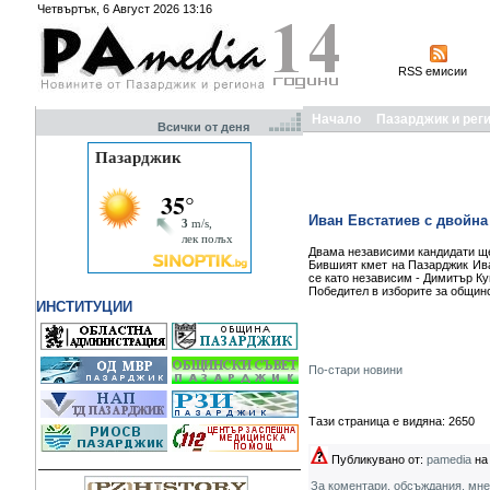
Четвъртък, 6 Август 2026 13:16
RSS емисии
Начало
Пазарджик и рег
Всички от деня
Иван Евстатиев с двойна
Двама независими кандидати ще
Бившият кмет на Пазарджик Ива
се като независим - Димитър Ку
Победител в изборите за общин
ИНСТИТУЦИИ
По-стари новини
Тази страница е видяна: 2650
Публикувано от:
pamedia
на 
За коментари, обсъждания, мн