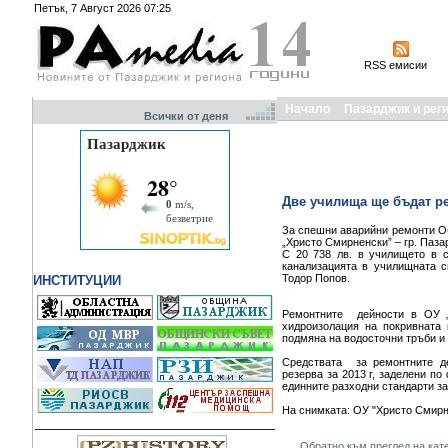
Петък, 7 Август 2026 07:25
RSS емисии
Начало
Пазарджик и рег
Всички от деня
Две училища ще бъдат р
За спешни аварийни ремонти О
„Христо Смирненски” – гр. Паза
С 20 738 лв. в училището в 
канализацията в училищната 
Тодор Попов.
ИНСТИТУЦИИ
Ремонтните дейности в ОУ „
хидроизолация на покривната 
подмяна на водосточни тръби и 
Средствата за ремонтните д
резерва за 2013 г, заделени п
единните разходни стандарти за
На снимката: ОУ "Христо Смирн
Обратно към преглед на кат