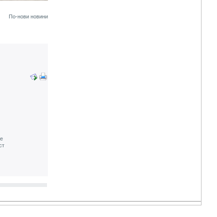
По-нови новини
те
ст