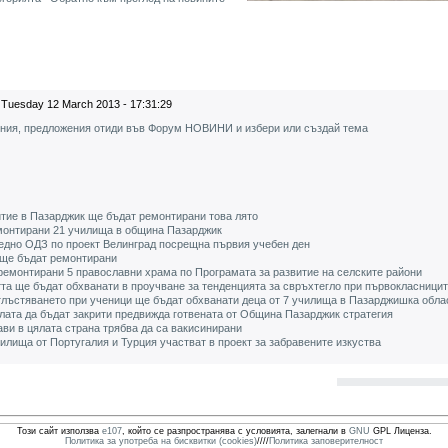
Tuesday 12 March 2013 - 17:31:29
ения, предложения отиди във Форум НОВИНИ и избери или създай тема
тие в Пазарджик ще бъдат ремонтирани това лято
емонтирани 21 училища в община Пазарджик
едно ОДЗ по проект Велинград посрещна първия учебен ден
 ще бъдат ремонтирани
ремонтирани 5 православни храма по Програмата за развитие на селските райони
тта ще бъдат обхванати в проучване за тенденцията за свръхтегло при първокласници
тлъстяването при ученици ще бъдат обхванати деца от 7 училища в Пазарджишка обла
елата да бъдат закрити предвижда готвената от Община Пазарджик стратегия
ави в цялата страна трябва да са вакисинирани
лища от Португалия и Турция участват в проект за забравените изкуства
Този сайт използва
e107
, който се разпространява с условията, залегнали в
GNU
GPL Лиценза.
Политика за употреба на бисквитки (cookies)
////
Политика заповерителност