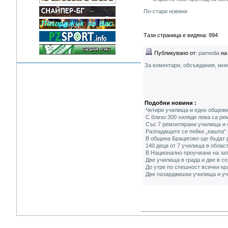
По-стари новини
Тази страница е видяна: 994
Публикувано от:
pamedia
на 
За коментари, обсъждания, мн
Подобни новини :
Четири училища и едно общежи
С близо 300 хиляди лева са р
Със 7 ремонтирани училища и 
Разпадащите се пейки „кашпа“
В община Брацигово ще бъдат 
140 деца от 7 училища в облас
В Национално проучване на за
Две училища в града и две в с
До утре по спешност всички кр
Две пазарджишки училища и учи