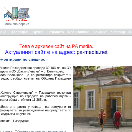
Мобилна версия
иона
Последни
Архив
Страната
RSS Новини
Контакт
Sitemap
Р
Това е архивен сайт на PA media.
Актуалният сайт е на адрес:
pa-media.net
емонтирани по спешност
бщина Пазарджик ще преведе 32 103 лв. на ОУ
рджик и ОУ „Васил Левски” – с. Величково.
село Величково ще се ремонтира покривът и
сграда, съобщи кметът на Община Пазарджик
Христо Смирненски” – Пазарджик включват
конструкция на сградата на работилницата и
са на обща стойност 11 365 лв.
ейности в двете училища са осигурени от
о формулата за разпределяне на средствата по
 издръжка на ученик.
енски" - Пазарджик
егорията
Обратно към преглед на новините