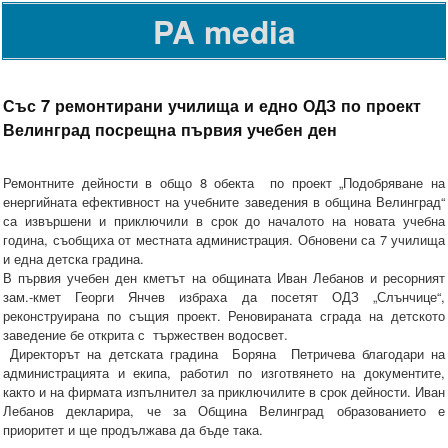
PA media
Със 7 ремонтирани училища и едно ОДЗ по проект
Велинград посрещна първия учебен ден
Ремонтните дейности в общо 8 обекта по проект „Подобряване на
енергийната ефективност на учебните заведения в община Велинград“
са извършени и приключили в срок до началото на новата учебна
година, съобщиха от местната администрация. Обновени са 7 училища
и една детска градина.
В първия учебен ден кметът на общината Иван Лебанов и ресорният
зам.-кмет Георги Янчев избраха да посетят ОДЗ „Слънчице“,
реконструирана по същия проект. Реновираната сграда на детското
заведение бе открита с тържествен водосвет.
Директорът на детската градина Боряна Петричева благодари на
администрацията и екипа, работил по изготвянето на документите,
както и на фирмата изпълнител за приключилите в срок дейности. Иван
Лебанов декларира, че за Община Велинград образованието е
приоритет и ще продължава да бъде така.