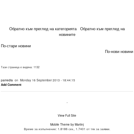
Обратно към преглед на категорията
Обратно към преглед на
новините
По-стари новини
По-нови новини
Тази страница е видяна: 1132
pamedia
on Monday 16 September 2013 - 18:44:15
Add Comment
.
View Full Site
Mobile Theme by Martinj
Време за изпълнение: 1.8186 сек., 1.7401 от тях за заявки.