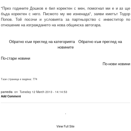
"През годините Дошков е бил коректен с мен, помогнал ми е и аз ще
бъда коректен с него. Писмото му ме изненада", заяви кметът Тодор
Попов. Той посочи и условията за партньорство с инвеститор по
отношение на изграждането на нова общинска автогара.
Обратно към преглед на категорията
Обратно към преглед на
новините
По-стари новини
По-нови новини
Тази страница е видяна: 774
pamedia
on Tuesday 12 March 2013 - 14:14:53
Add Comment
.
View Full Site