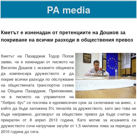
PA media
Кметът е изненадан от претенциите на Дошков за
покриване на всички разходи в обществения превоз
Кметът на Пазарджик Тодор Попов
заяви, че е изненадан от писмото на
Веселин Дошков с искането общината
да компенсира дружеството и да
покрие всички разходи по обслужване
на обществената транспортна схема
на Община Пазарджик. Припомняме,
че в писмото на управителя на
"Хеброс бус" се посочва и едномесечен срок за сключване на анекс, с
който да бъде заложена 5% печалба за дружеството, като ако това не
бъде направено, договорът за обществен превоз да бъде считан за
прекратен от 8 април 2013 година. Като мотив за исканията си
дружеството сочи натрупани загуби от 1,5 милиона лева за периода от
2010 година до сега.