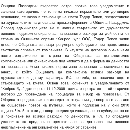
Община Пазарджик възразява остро против това уведомление и
заявява категорично, че то няма никакво нормативно или договорно
основание, се казва в становище на кмета Тодор Попов, предоставено
на журналистите на днешната пресконференция в Община Пазарджик.
Според администрацията не е налице твърдяното от дружеството
виновно недокомпенсиране за направените разходи за дейността от
страна на Общината спрямо "Хеброс бус" ООД. Тодор Попов заяви
днес, че Общината изплаща регулярно субсидиите при представена
съответна справка от компанията. В каузите на договора обаче няма
поето задължение от страна на Общината за допълнително
компенсиране или финансиране под каквато и да е форма на дейността
на превозвача. Няма никакво нормативно основание за сключване на
анекс, с който Общината да компенсира всички разходи на
дружеството и да му гарантира 5% печалба, се посочва още в
становището на кмета. Освен това, соченият в уведомлението от
"Хеброс бус" договор от 11.12.2009 година е прекратен – той е срочен
договор до провеждане на процедура за избор на превозвач. От
Общината предоставиха и извадка от актуалния договор за възлагане
на обществен превоз на пътници, който е подписан на 7 юни 2010
година. Чл. 5 от този договор предвижда изплащане на субсидии, но не
и покриване на всички разходи по дейността, а чл. 10 определя
условията за предсрочно прекратяване на договора при виновно
неизпълнение на ангажиментите на някоя от страните.