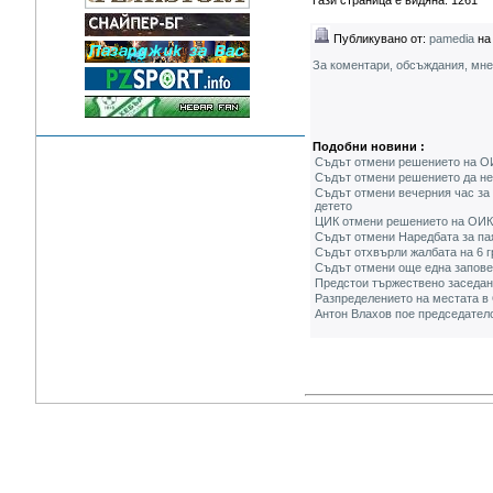
Тази страница е видяна: 1261
Публикувано от:
pamedia
на 
За коментари, обсъждания, мн
Подобни новини :
Съдът отмени решението на ОИ
Съдът отмени решението да не 
Съдът отмени вечерния час за 
детето
ЦИК отмени решението на ОИК 
Съдът отмени Наредбата за па
Съдът отхвърли жалбата на 6 
Съдът отмени още една запове
Предстои тържествено заседа
Разпределението на местата в
Антон Влахов пое председател