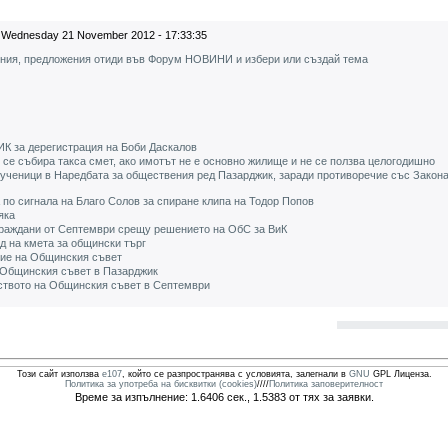
Wednesday 21 November 2012 - 17:33:35
ения, предложения отиди във Форум НОВИНИ и избери или създай тема
К за дерегистрация на Боби Даскалов
се събира такса смет, ако имотът не е основно жилище и не се ползва целогодишно
ученици в Наредбата за обществения ред Пазарджик, заради противоречие със Закона
по сигнала на Благо Солов за спиране клипа на Тодор Попов
яка
граждани от Септември срещу решението на ОбС за ВиК
д на кмета за общински търг
ние на Общинския съвет
 Общинския съвет в Пазарджик
ството на Общинския съвет в Септември
Този сайт използва
e107
, който се разпространява с условията, залегнали в
GNU
GPL Лиценза.
Политика за употреба на бисквитки (cookies)
////
Политика заповерителност
Време за изпълнение: 1.6406 сек., 1.5383 от тях за заявки.