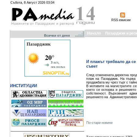
Събота, 8 Август 2026 03:04
RSS емисии
Начало
Пазарджик и рег
Всички от деня
И плажът трябвало да се
съвет
След отменената директна прод
плаж на Пазарджик. На първа
продажбата му чрез търг с тайн
ИНСТИТУЦИИ
В мотивите на магистратите се 
което се оспорва и решението
собственост. Върховният адм
решението на Административен 
По-стари новини