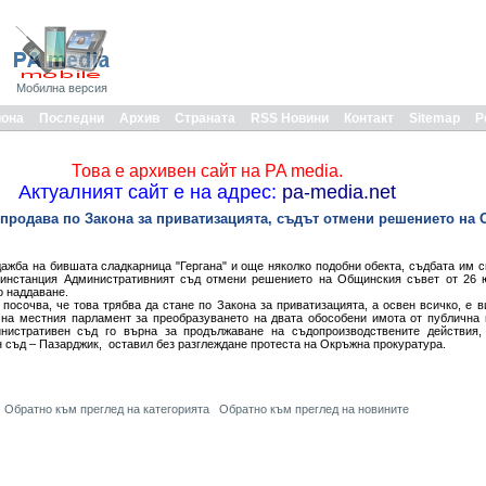
Мобилна версия
иона
Последни
Архив
Страната
RSS Новини
Контакт
Sitemap
Р
Това е архивен сайт на PA media.
Актуалният сайт е на адрес:
pa-media.net
 продава по Закона за приватизацията, съдът отмени решението на
ажба на бившата сладкарница "Гергана" и още няколко подобни обекта, съдбата им с
 инстанция Административният съд отмени решението на Общинския съвет от 26 ю
о наддаване.
посочва, че това трябва да стане по Закона за приватизацията, а освен всичко, е в
 на местния парламент за преобразуването на двата обособени имота от публична
инистративен съд го върна за продължаване на съдопроизводствените действия,
съд – Пазарджик, оставил без разглеждане протеста на Окръжна прокуратура.
Обратно към преглед на категорията
Обратно към преглед на новините