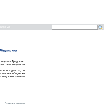
еклама
 Общинския
подели и Градският
ли тази година за
исящо и делото, по
 в частна общинска
 след като отмени
По-нови новини