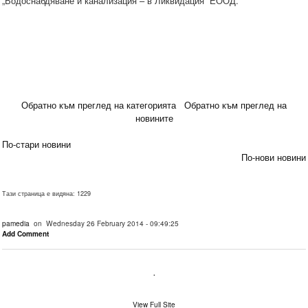
„Водоснабдяване и канализация – в Ликвидация“ ЕООД.
Обратно към преглед на категорията
Обратно към преглед на
новините
По-стари новини
По-нови новини
Тази страница е видяна: 1229
pamedia
on Wednesday 26 February 2014 - 09:49:25
Add Comment
.
View Full Site