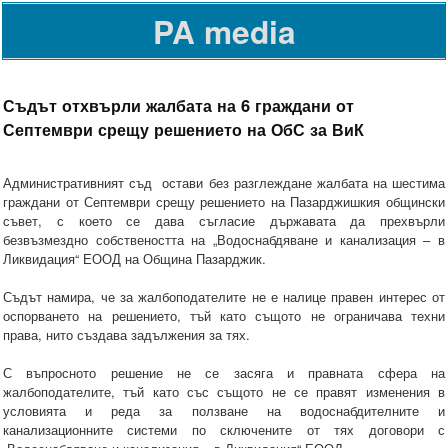
PA media
Съдът отхвърли жалбата на 6 граждани от
Септември срещу решението на ОбС за ВиК
Административният съд остави без разглеждане жалбата на шестима
граждани от Септември срещу решението на Пазарджишкия общински
съвет, с което се дава съгласие държавата да прехвърли
безвъзмездно собствеността на „Водоснабдяване и канализация – в
Ликвидация“ ЕООД на Община Пазарджик.
Съдът намира, че за жалбоподателите не е налице правен интерес от
оспорването на решението, тъй като същото не ограничава техни
права, нито създава задължения за тях.
С въпросното решение не се засяга и правната сфера на
жалбоподателите, тъй като със същото не се правят изменения в
условията и реда за ползване на водоснабдителните и
канализационните системи по сключените от тях договори с