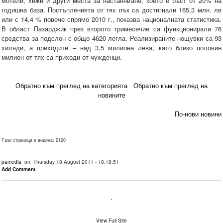
мотели, хижи и други места за настаняване, което е ръст от 20% на
годишна база. Постъпленията от тях пък са достигнали 165,3 млн. лв
или с 14,4 % повече спрямо 2010 г., показва националната статистика.
В област Пазарджик през второто тримесечие са функционирали 76
средства за подслон с общо 4620 легла. Реализираните нощувки са 93
хиляди, а приходите – над 3,5 милиона лева, като близо половин
милион от тях са приходи от чужденци.
Обратно към преглед на категорията
Обратно към преглед на
новините
По-нови новини
Тази страница е видяна: 2120
pamedia
on Thursday 18 August 2011 - 18:18:51
Add Comment
.
View Full Site