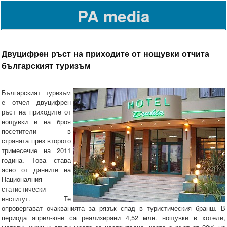
PA media
Двуцифрен ръст на приходите от нощувки отчита
българският туризъм
Българският туризъм
е отчел двуцифрен
ръст на приходите от
нощувки и на броя
посетители в
страната през второто
тримесечие на 2011
година. Това става
ясно от данните на
Националния
статистически
институт. Те
опровергават очакванията за рязък спад в туристическия бранш. В
периода април-юни са реализирани 4,52 млн. нощувки в хотели,