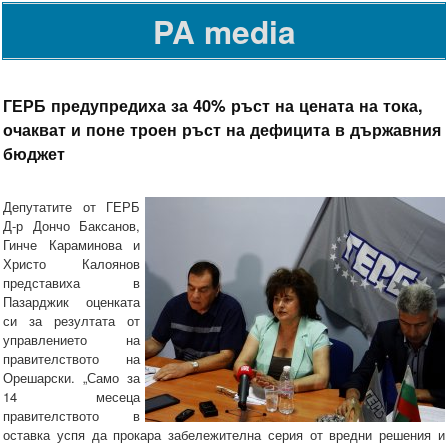
PA media
ГЕРБ предупредиха за 40% ръст на цената на тока,
очакват и поне троен ръст на дефицита в държавния
бюджет
Депутатите от ГЕРБ
Д-р Дончо Баксанов,
Гинче Караминова и
Христо Калоянов
представиха в
Пазарджик оценката
си за резултата от
управлението на
правителството на
Орешарски. „Само за
14 месеца
правителството в
оставка успя да прокара забележителна серия от вредни решения и