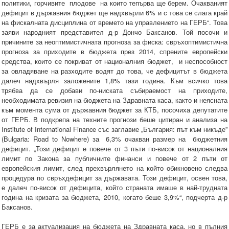
политики, горчивите плодове на които тепърва ще берем. Очакваният
дефицит в държавния бюджет ще надхвърли 6% и с това се слага край
на фискалната дисциплина от времето на управлението на ГЕРБ“. Това
заяви народният представител д-р Дончо Баксанов. Той посочи и
причините за неоптимистичната прогноза за фиска: свръхоптимистична
прогноза за приходите в бюджета през 2014, спрените европейски
средства, които се покриват от националния бюджет, и неспособност
за овладяване на разходите водят до това, че дефицитът в бюджета
далеч надхвърля заложените 1,8% тази година. Към всичко това
трябва да се добави по-ниската събираемост на приходите,
необходимата ревизия на бюджета на Здравната каса, както и неясната
към момента сума от държавния бюджет за КТБ, посочиха депутатите
от ГЕРБ. В подкрепа на техните прогнози беше цитиран и анализа на
Institute of International Finance със заглавие „България: път към никъде”
(Bulgaria: Road to Nowhere) за 6,3% очакван размер на бюджетния
дефицит. „Този дефицит е повече от 3 пъти по-висок от националния
лимит по Закона за публичните финанси и повече от 2 пъти от
европейския лимит, след прехвърлянето на който обикновено следва
процедура по свръхдефицит за държавата. Този дефицит, освен това,
е далеч по-висок от дефицита, който страната имаше в най-трудната
година на кризата за бюджета, 2010, когато беше 3,9%“, подчерта д-р
Баксанов.
ГЕРБ е за актуализация на бюджета на Здравната каса, но в пълния