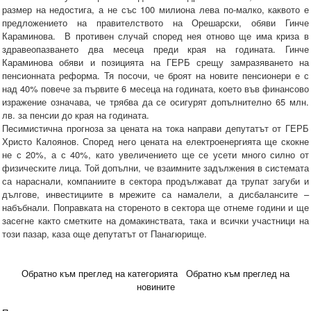
размер на недостига, а не със 100 милиона лева по-малко, каквото е
предложението на правителството на Орешарски, обяви Гинче
Караминова. В противен случай според нея отново ще има криза в
здравеопазването два месеца преди края на годината. Гинче
Караминова обяви и позицията на ГЕРБ срещу замразяването на
пенсионната реформа. Тя посочи, че броят на новите пенсионери е с
над 40% повече за първите 6 месеца на годината, което във финансово
изражение означава, че трябва да се осигурят допълнително 65 млн.
лв. за пенсии до края на годината.
Песимистична прогноза за цената на тока направи депутатът от ГЕРБ
Христо Калоянов. Според него цената на електроенергията ще скокне
не с 20%, а с 40%, като увеличението ще се усети много силно от
физическите лица. Той допълни, че взаимните задължения в системата
са нараснали, компаниите в сектора продължават да трупат загуби и
дългове, инвестициите в мрежите са намалели, а дисбалансите –
набъбнали. Поправката на стореното в сектора ще отнеме години и ще
засегне както сметките на домакинствата, така и всички участници на
този пазар, каза още депутатът от Панагюрище.
Обратно към преглед на категорията
Обратно към преглед на
новините