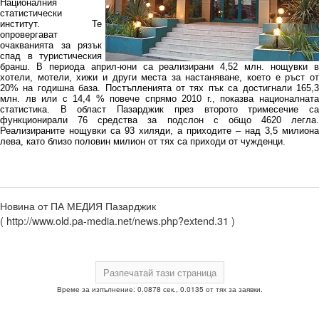
Националния
статистически
институт. Те
опровергават
очакванията за рязък
спад в туристическия
бранш. В периода април-юни са реализирани 4,52 млн. нощувки в
хотели, мотели, хижи и други места за настаняване, което е ръст от
20% на годишна база. Постъпленията от тях пък са достигнали 165,3
млн. лв или с 14,4 % повече спрямо 2010 г., показва националната
статистика. В област Пазарджик през второто тримесечие са
функционирали 76 средства за подслон с общо 4620 легла.
Реализираните нощувки са 93 хиляди, а приходите – над 3,5 милиона
лева, като близо половин милион от тях са приходи от чужденци.
Новина от ПА МЕДИЯ Пазарджик
( http://www.old.pa-media.net/news.php?extend.31 )
Време за изпълнение: 0.0878 сек., 0.0135 от тях за заявки.