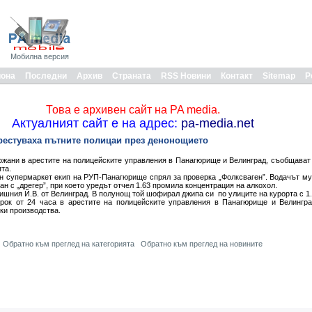
Мобилна версия
иона
Последни
Архив
Страната
RSS Новини
Контакт
Sitemap
Р
Това е архивен сайт на PA media.
Актуалният сайт е на адрес:
pa-media.net
естуваха пътните полицаи през денонощието
ржани в арестите на полицейските управления в Панагюрище и Велинград, съобщават
та.
н супермаркет екип на РУП-Панагюрище спрял за проверка „Фолксваген”. Водачът му В
ан с „дрегер”, при което уредът отчел 1.63 промила концентрация на алкохол.
дишния Й.В. от Велинград. В полунощ той шофирал джипа си по улиците на курорта с 1
рок от 24 часа в арестите на полицейските управления в Панагюрище и Велингра
ки производства.
Обратно към преглед на категорията
Обратно към преглед на новините