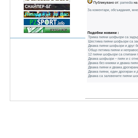
Публикувано от:
pamedia
на 
За коментари, обсъждания, мн
Подобни новини :
Трима пияни шофьори са задър
Шестима пияни шофьори са зас
Двама пияни шофьори и друг б
Общо петима пияни и неправос
12 пияни шофьори са спипани п
Двама шофьори – пиян и с отне
Двама без книжки и двама пия
Двама пияни и двама дрогиран
Двама пияни, един дрогиран и
Двама са заловените пияни шо