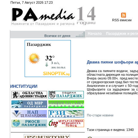
Петък, 7 Август 2026 17:23
RSS емисии
Начало
Пазарджик и рег
Всички от деня
Двама пияни шофьори ар
Двама са пияните водачи, задъ
областната дирекция на полиция
Вчера около 09.00ч. пред месте
от средногорския град бил теств
Аналогичен е и случаят с 50-го
ИНСТИТУЦИИ
Шофьорите са задържани за с
образувани незабавни полицейс
По-стари новини
Тази страница е видяна: 1340