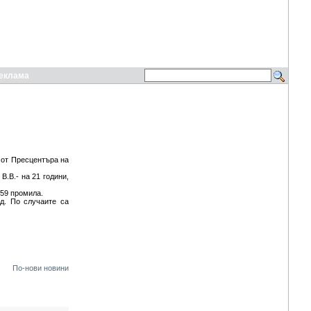
еклама
 от Пресцентъра на
.В.- на 21 години,
.59 промила.
д. По случаите са
По-нови новини