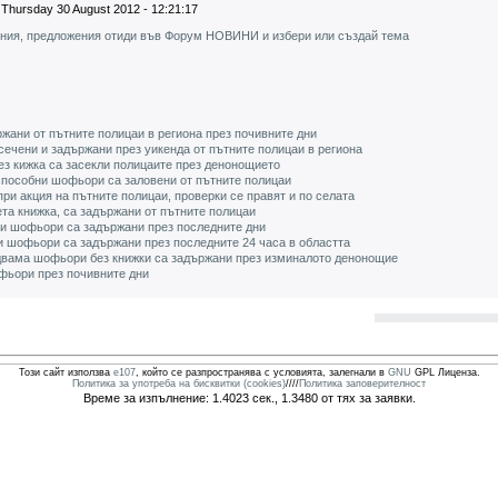
Thursday 30 August 2012 - 12:21:17
ения, предложения отиди във Форум НОВИНИ и избери или създай тема
жани от пътните полицаи в региона през почивните дни
ечени и задържани през уикенда от пътните полицаи в региона
ез кижка са засекли полицаите през денонощието
пособни шофьори са заловени от пътните полицаи
ри акция на пътните полицаи, проверки се правят и по селата
та книжка, са задържани от пътните полицаи
ни шофьори са задържани през последните дни
и шофьори са задържани през последните 24 часа в областта
 двама шофьори без книжки са задържани през изминалото денонощие
фьори през почивните дни
Този сайт използва
e107
, който се разпространява с условията, залегнали в
GNU
GPL Лиценза.
Политика за употреба на бисквитки (cookies)
////
Политика заповерителност
Време за изпълнение: 1.4023 сек., 1.3480 от тях за заявки.