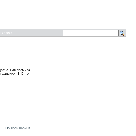
еклама
ес” с 1.38 промила
-годишния Н.В. от
По-нови новини