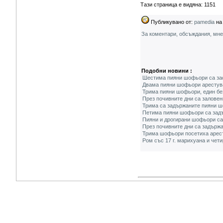
Тази страница е видяна: 1151
Публикувано от:
pamedia
на 
За коментари, обсъждания, мн
Подобни новини :
Шестима пияни шофьори са зас
Двама пияни шофьори арестув
Трима пияни шофьори, един без
През почивните дни са залове
Трима са задържаните пияни ш
Петима пияни шофьори са задъ
Пияни и дрогирани шофьори са
През почивните дни са задърж
Трима шофьори посетиха арест
Ром със 17 г. марихуана и че