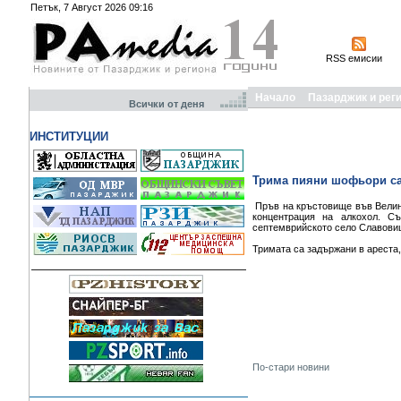
Петък, 7 Август 2026 09:16
RSS емисии
Начало
Пазарджик и рег
Всички от деня
ИНСТИТУЦИИ
Трима пияни шофьори са 
Пръв на кръстовище във Велинг
концентрация на алкохол. Съ
септемврийското село Славовица
Тримата са задържани в ареста,
По-стари новини