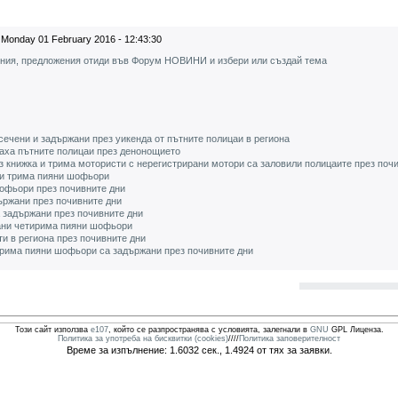
Monday 01 February 2016 - 12:43:30
ения, предложения отиди във Форум НОВИНИ и избери или създай тема
ечени и задържани през уикенда от пътните полицаи в региона
аха пътните полицаи през денонощието
 книжка и трима мотористи с нерегистрирани мотори са заловили полицаите през поч
ни трима пияни шофьори
офьори през почивните дни
ржани през почивните дни
 задържани през почивните дни
ани четирима пияни шофьори
и в региона през почивните дни
тирима пияни шофьори са задържани през почивните дни
Този сайт използва
e107
, който се разпространява с условията, залегнали в
GNU
GPL Лиценза.
Политика за употреба на бисквитки (cookies)
////
Политика заповерителност
Време за изпълнение: 1.6032 сек., 1.4924 от тях за заявки.