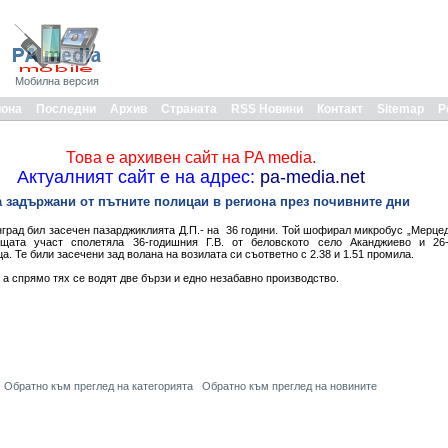
Мобилна версия
иона
Последни
Архив
Страната
RSS Новини
Контакт
Sitemap
Р
Това е архивен сайт на PA media.
Актуалният сайт е на адрес:
pa-media.net
задържани от пътните полицаи в региона през почивните дни
рад бил засечен пазарджиклията Д.П.- на 36 години. Той шофирал микробус „Мерцед
щата участ сполетяла 36-годишния Г.В. от беловското село Аканджиево и 26
. Те били засечени зад волана на возилата си съответно с 2.38 и 1.51 промила.
 а спрямо тях се водят две бързи и едно незабавно производство.
Обратно към преглед на категорията
Обратно към преглед на новините