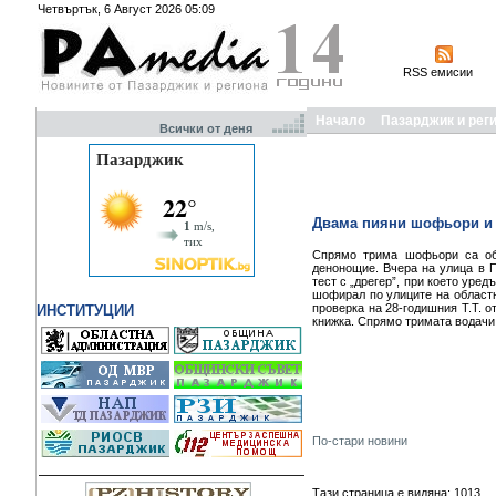
Четвъртък, 6 Август 2026 05:09
RSS емисии
Начало
Пазарджик и рег
Всички от деня
Двама пияни шофьори и д
Спрямо трима шофьори са обр
денонощие. Вчера на улица в П
тест с „дрегер”, при което уре
шофирал по улиците на областн
проверка на 28-годишния Т.Т. о
ИНСТИТУЦИИ
книжка. Спрямо тримата водачи
По-стари новини
Тази страница е видяна: 1013