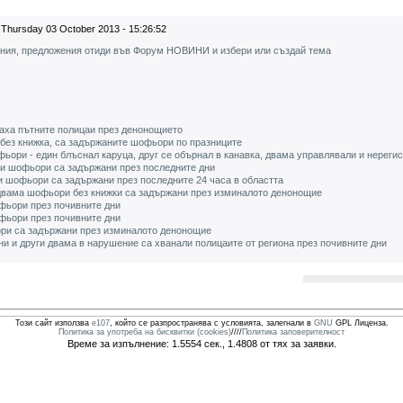
Thursday 03 October 2013 - 15:26:52
ения, предложения отиди във Форум НОВИНИ и избери или създай тема
аха пътните полицаи през денонощието
- без книжка, са задържаните шофьори по празниците
фьори - един блъснал каруца, друг се обърнал в канавка, двама управлявали и нереги
ни шофьори са задържани през последните дни
и шофьори са задържани през последните 24 часа в областта
 двама шофьори без книжки са задържани през изминалото денонощие
фьори през почивните дни
фьори през почивните дни
ри са задържани през изминалото денонощие
и и други двама в нарушение са хванали полицаите от региона през почивните дни
Този сайт използва
e107
, който се разпространява с условията, залегнали в
GNU
GPL Лиценза.
Политика за употреба на бисквитки (cookies)
////
Политика заповерителност
Време за изпълнение: 1.5554 сек., 1.4808 от тях за заявки.