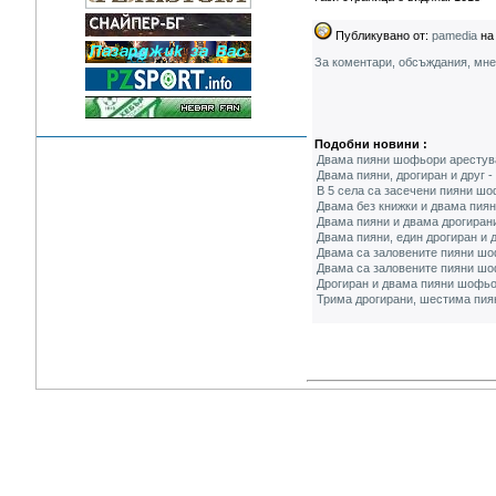
Публикувано от:
pamedia
на 
За коментари, обсъждания, мн
Подобни новини :
Двама пияни шофьори арестув
Двама пияни, дрогиран и друг 
В 5 села са засечени пияни шо
Двама без книжки и двама пия
Двама пияни и двама дрогиран
Двама пияни, един дрогиран и
Двама са заловените пияни шо
Двама са заловените пияни шо
Дрогиран и двама пияни шофьо
Трима дрогирани, шестима пиян