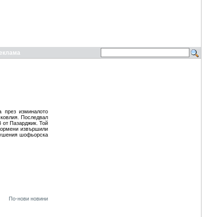
еклама
а през изминалото
сковлия. Последвал
В от Пазарджик. Той
иформени извършили
арушения шофьорска
По-нови новини