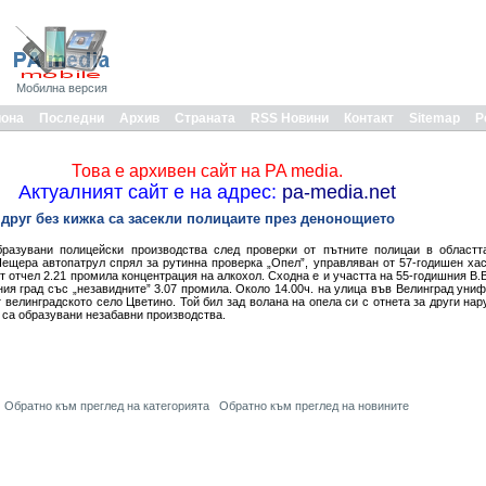
Мобилна версия
иона
Последни
Архив
Страната
RSS Новини
Контакт
Sitemap
Р
Това е архивен сайт на PA media.
Актуалният сайт е на адрес:
pa-media.net
руг без кижка са засекли полицаите през денонощието
азувани полицейски производства след проверки от пътните полицаи в областт
ещера автопатрул спрял за рутинна проверка „Опел”, управляван от 57-годишен ха
дът отчел 2.21 промила концентрация на алкохол. Сходна е и участта на 55-годишния В.
ия град със „незавидните” 3.07 промила. Около 14.00ч. на улица във Велинград ун
т велинградското село Цветино. Той бил зад волана на опела си с отнета за други н
 са образувани незабавни производства.
Обратно към преглед на категорията
Обратно към преглед на новините