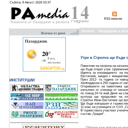
Събота, 8 Август 2026 03:37
RSS емисии
Начало
Пазарджик и рег
Всички от деня
Утре в Стрелча ще бъде 
Паметник на патрона на началн
ще бъде открит утре. Церемония
Идеята за изграждането на па
Евстатиев, заедно с инициатив
През 2012- та година се нав
ИНСТИТУЦИИ
Хилендарски и 250 години от на
Откриването на паметника ще
изпълнен от ученици от начал
по повод 24-ти май Деня на сл
култура ще продължат на пл
Стрелча Иван Евстатиев ще връ
Ще бъде извършен и тържестве
11 клас на учениците от СОУ „Св
В тържествата участват ученич
състав „Грация” .
Обратно към преглед на кат