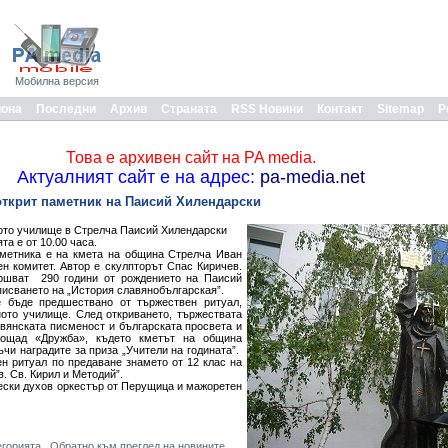
Мобилна версия
иона
Последни
Архив
Страната
RSS Новини
Контакт
Sitemap
Р
Това е архивен сайт на PA media.
Актуалният сайт е на адрес:
pa-media.net
открит паметник на Паисий Хилендарски
ото училище в Стрелча Паисий Хилендарски
та е от 10.00 часа.
метника е на кмета на община Стрелча Иван
ен комитет. Автор е скулпторът Спас Киричев.
ършват 290 години от рождението на Паисий
писването на „История славянобългарская”.
 бъде предшествано от тържествен ритуал,
ното училище. След откриването, тържествата
авянската писменост и българската просвета и
ощад «Дружба», където кметът на община
чи наградите за приза „Учители на годината”.
н ритуал по предаване знамето от 12 клас на
. Св. Кирил и Методий”.
ески духов оркестър от Перущица и мажоретен
егорията
Обратно към преглед на новините