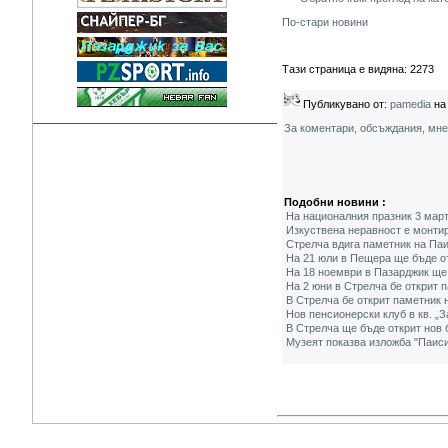
По-стари новини
Тази страница е видяна: 2273
Публикувано от:
pamedia
на 
За коментари, обсъждания, мн
Подобни новини :
На националния празник 3 март
Изкуствена неравност е монти
Стрелча вдига паметник на Па
На 21 юли в Пещера ще бъде о
На 18 ноември в Пазарджик ще
На 2 юни в Стрелча бе открит 
В Стрелча бе открит паметник 
Нов пенсионерски клуб в кв. „
В Стрелча ще бъде открит нов
Музеят показва изложба "Паиси