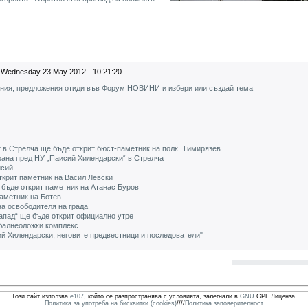
Wednesday 23 May 2012 - 10:21:20
ения, предложения отиди във Форум НОВИНИ и избери или създай тема
 в Стрелча ще бъде открит бюст-паметник на полк. Тимирязев
рана пред НУ „Паисий Хилендарски“ в Стрелча
исий
ткрит паметник на Васил Левски
 бъде открит паметник на Атанас Буров
паметник на Ботев
на освободителя на града
Запад“ ще бъде открит официално утре
 балнеоложки комплекс
й Хилендарски, неговите предвестници и последователи"
Този сайт използва
e107
, който се разпространява с условията, залегнали в
GNU
GPL Лиценза.
Политика за употреба на бисквитки (cookies)
////
Политика заповерителност