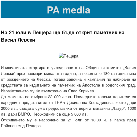
PA media
На 21 юли в Пещера ще бъде открит паметник на
Васил Левски
Инициативата стартира с учредяването на Общински комитет „Васил
Левски“ през ноември миналата година, а поводът е 180-та годишнина
от рождението на Левски. Тогава започна и кампания по набиране на
средствата за издигането на паметник на Апостола в родопския град.
Изработването му бе възложено на Спас Киричев.
До момента са събрани 22 000 лева. Последните големи дарители са
народният представител от ГЕРБ Десислава Костадинова, която дари
2000 лв., същата сума предоставиха от верига магазини „Лазур“, 1000
лв. дари ВМРО. Необходими са още 5 000 лв.
Откриването му е насрочено за 21 юли от 18.30 ч. в парка пред
Районен съд-Пещера.