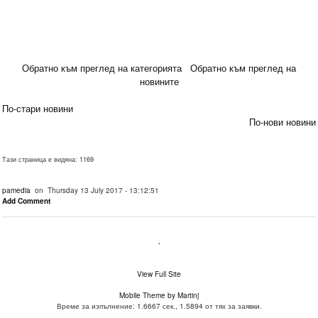
Обратно към преглед на категорията
Обратно към преглед на
новините
По-стари новини
По-нови новини
Тази страница е видяна: 1169
pamedia
on Thursday 13 July 2017 - 13:12:51
Add Comment
.
View Full Site
Mobile Theme by Martinj
Време за изпълнение: 1.6667 сек., 1.5894 от тях за заявки.