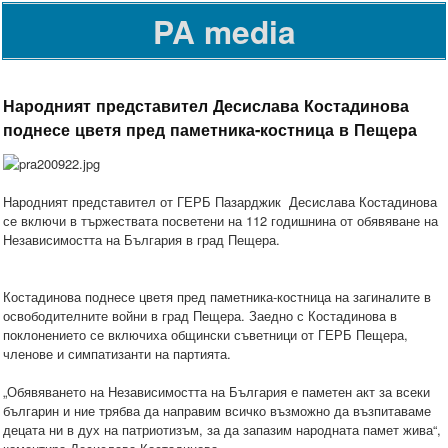
PA media
Народният представител Десислава Костадинова
поднесе цветя пред паметника-костница в Пещера
Народният представител от ГЕРБ Пазарджик Десислава Костадинова
се включи в тържествата посветени на 112 годишнина от обявяване на
Независимостта на България в град Пещера.
Костадинова поднесе цветя пред паметника-костница на загиналите в
освободителните войни в град Пещера. Заедно с Костадиновa в
поклонението се включиха общински съветници от ГЕРБ Пещера,
членове и симпатизанти на партията.
„Обявяването на Независимостта на България е паметен акт за всеки
българин и ние трябва да направим всичко възможно да възпитаваме
децата ни в дух на патриотизъм, за да запазим народната памет жива“,