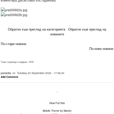
коментира Десислава Костадинова.
Обратно към преглед на категорията
Обратно към преглед на
новините
По-стари новини
По-нови новини
Тази страница е видяна: 1070
pamedia
on Tuesday 22 September 2020 - 17:36:24
Add Comment
.
View Full Site
Mobile Theme by Martinj