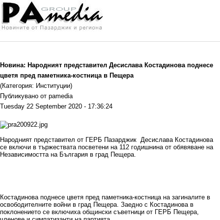
Новина: Народният представител Десислава Костадинова поднесе
цветя пред паметника-костница в Пещера
(Категория: Институции)
Публикувано от pamedia
Tuesday 22 September 2020 - 17:36:24
Народният представител от ГЕРБ Пазарджик Десислава Костадинова
се включи в тържествата посветени на 112 годишнина от обявяване на
Независимостта на България в град Пещера.
Костадинова поднесе цветя пред паметника-костница на загиналите в
освободителните войни в град Пещера. Заедно с Костадиновa в
поклонението се включиха общински съветници от ГЕРБ Пещера,
членове и симпатизанти на партията.