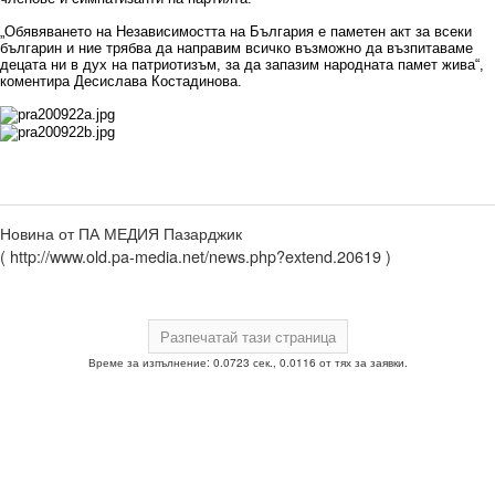
„Обявяването на Независимостта на България е паметен акт за всеки
българин и ние трябва да направим всичко възможно да възпитаваме
децата ни в дух на патриотизъм, за да запазим народната памет жива“,
коментира Десислава Костадинова.
Новина от ПА МЕДИЯ Пазарджик
( http://www.old.pa-media.net/news.php?extend.20619 )
Време за изпълнение: 0.0723 сек., 0.0116 от тях за заявки.