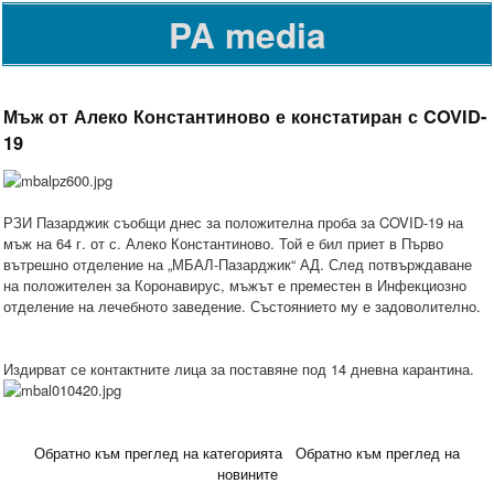
PA media
Мъж от Алеко Константиново е констатиран с COVID-
19
РЗИ Пазарджик съобщи днес за положителна проба за COVID-19 на
мъж на 64 г. от с. Алеко Константиново. Той е бил приет в Първо
вътрешно отделение на „МБАЛ-Пазарджик“ АД. След потвърждаване
на положителен за Коронавирус, мъжът е преместен в Инфекциозно
отделение на лечебното заведение. Състоянието му е задоволително.
Издирват се контактните лица за поставяне под 14 дневна карантина.
Обратно към преглед на категорията
Обратно към преглед на
новините