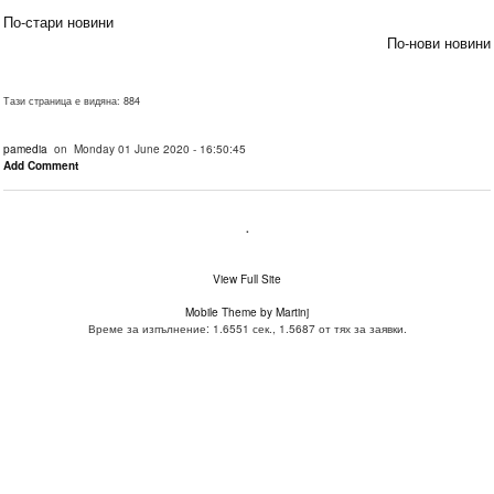
По-стари новини
По-нови новини
Тази страница е видяна: 884
pamedia
on Monday 01 June 2020 - 16:50:45
Add Comment
.
View Full Site
Mobile Theme by Martinj
Време за изпълнение: 1.6551 сек., 1.5687 от тях за заявки.