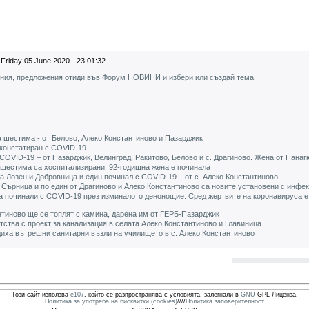
Friday 05 June 2020 - 23:01:32
ения, предложения отиди във Форум НОВИНИ и избери или създай тема
 шестима - от Белово, Алеко Константиново и Пазарджик
 констатиран с COVID-19
COVID-19 – от Пазарджик, Велинград, Ракитово, Белово и с. Драгиново. Жена от Пана
 шестима са хоспитализирани, 92-годишна жена е починала
а Лозен и Добровница и един починал с COVID-19 – от с. Алеко Константиново
 Сърница и по един от Драгиново и Алеко Константиново са новите установени с инфе
а починали с COVID-19 през изминалото денонощие. Сред жертвите на коронавируса 
тиново ще се топлят с камина, дарена им от ГЕРБ-Пазарджик
тва с проект за канализация в селата Алеко Константиново и Главиница
диха вътрешни санитарни възли на училището в с. Алеко Константиново
Този сайт използва
e107
, който се разпространява с условията, залегнали в
GNU
GPL Лиценза.
Политика за употреба на бисквитки (cookies)
////
Политика заповерителност