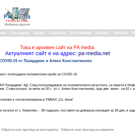
Мобилна версия
иона
Последни
Архив
Страната
RSS Новини
Контакт
Sitemap
Р
Това е архивен сайт на PA media.
Актуалният сайт е на адрес:
pa-media.net
COVID-19 от Пазарджик и Алеко Константиново
ест потвърдени положителни проби за COVID-19.
АЛ-Пазарджик“ АД. След потвърждаване на положителните резултати, са приети в Инф
. Става въпрос за жена на 50 г. от с. Алеко Константиново, още две жени - на 62 г. и н
тантиново е хоспитализирана в УМБАЛ „Св. Анна“
 на мъж от с. Ковачево, - 38-годишен, поставен на домашна изолация за 28 дни, в за
Обратно към преглед на категорията
Обратно към преглед на новините