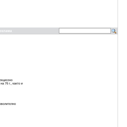
еклама
екциозно
а 76 г., както и
доволително