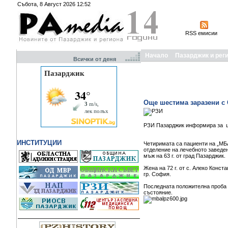
Събота, 8 Август 2026 12:52
RSS емисии
Начало
Пазарджик и рег
Всички от деня
Още шестима заразени с 
РЗИ Пазарджик информира за ш
ИНСТИТУЦИИ
Четиримата са пациенти на „МБ
отделение на лечебното заведение
мъж на 63 г. от град Пазарджик.
Жена на 72 г. от с. Алеко Конс
гр. София.
Последната положителна проба е
състояние.