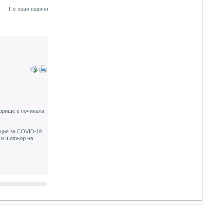
По-нови новини
гюрище е починала
кция за COVID-19
е и шофьор на