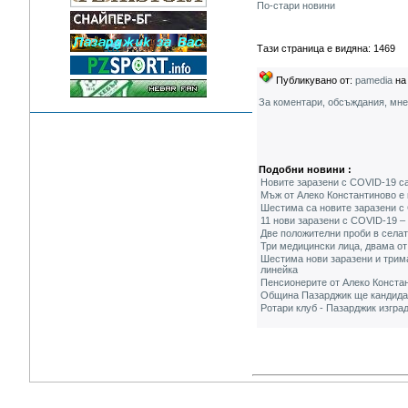
По-стари новини
Тази страница е видяна: 1469
Публикувано от:
pamedia
на 
За коментари, обсъждания, мн
Подобни новини :
Новите заразени с COVID-19 са
Мъж от Алеко Константиново е
Шестима са новите заразени с 
11 нови заразени с COVID-19 –
Две положителни проби в селат
Три медицински лица, двама от
Шестима нови заразени и трим
линейка
Пенсионерите от Алеко Констан
Община Пазарджик ще кандидатс
Ротари клуб - Пазарджик изгра