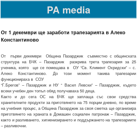
PA media
От 1 декември ще заработи трапезарията в Алеко
Константиново
От първи декември Община Пазарджик съвместно с общинската
структура на БЧК – Пазарджик разкрива трета трапезария за 25
ученика, която ще се помещава в ОУ “Св. Климент Охридски” – с.
Алеко Константиново. До този момент такива трапезарии
функционираха в СОУ
“Г.Брегов” – Пазарджик и НУ “ Васил Левски” – Пазарджик, където
всеки учебен ден топъл обяд получаваха 50 деца.
Както и до сега ОС на БЧК ще заплаща със свои средства
хранителните продукти за приготвянето на 75 порции дневно, по време
на учебния процес, а Община Пазарджик за своя сметка ще организира
приготвянето на храната в Домашен социален патронаж – Пазарджик,
както и разливането, хигиенизирането и поддържането на трапезариите
– разливочни.