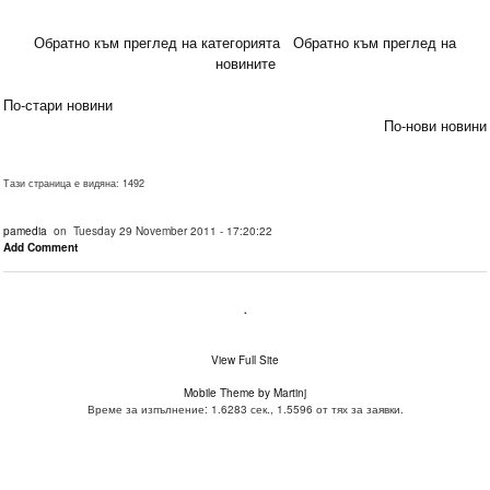
Обратно към преглед на категорията
Обратно към преглед на
новините
По-стари новини
По-нови новини
Тази страница е видяна: 1492
pamedia
on Tuesday 29 November 2011 - 17:20:22
Add Comment
.
View Full Site
Mobile Theme by Martinj
Време за изпълнение: 1.6283 сек., 1.5596 от тях за заявки.