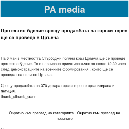
PA media
Протестно бдение срещу продажбата на горски терен
ще се проведе в Црънча
На 6 май в местността Стърбоджи поляни край Црънча ще се проведе
протестно бдение. То е планирано ориентировъчно за около 12:30 часа -
след демонстрациите на военните формирования , които ще се
проведат на полигон Црънча.
Срещу продажбата на 370 декара горски терен е организирана и
петиция
.
thumb_sthumb_crann
Обратно към преглед на категорията
Обратно към преглед на
новините