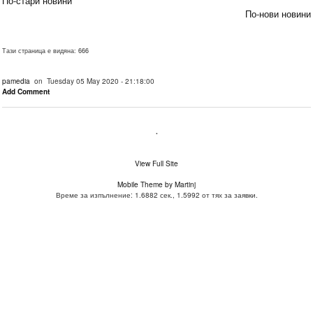
По-стари новини
По-нови новини
Тази страница е видяна: 666
pamedia
on Tuesday 05 May 2020 - 21:18:00
Add Comment
.
View Full Site
Mobile Theme by Martinj
Време за изпълнение: 1.6882 сек., 1.5992 от тях за заявки.