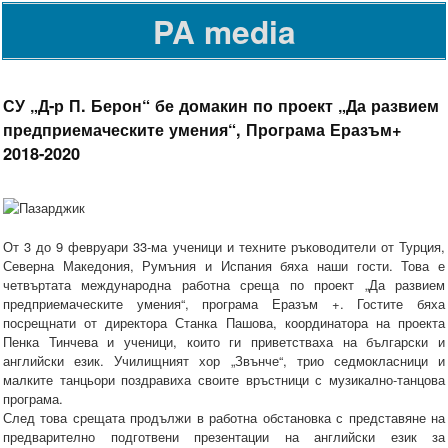
PA media
СУ „Д-р П. Берон“ бе домакин по проект „Да развием
предприемаческите умения“, Програма Еразъм+
2018-2020
От 3 до 9 февруари 33-ма ученици и техните ръководители от Турция,
Северна Македония, Румъния и Испания бяха наши гости. Това е
четвъртата международна работна среща по проект „Да развием
предприемаческите умения“, програма Еразъм +. Гостите бяха
посрещнати от директора Станка Пашова, координатора на проекта
Пенка Тинчева и ученици, които ги приветстваха на български и
английски език. Училищният хор „Звънче“, трио седмокласници и
малките танцьори поздравиха своите връстници с музикално-танцова
програма.
След това срещата продължи в работна обстановка с представяне на
предварително подготвени презентации на английски език за