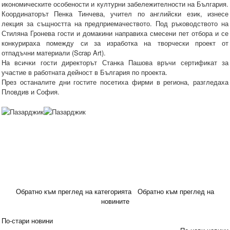
икономическите особености и културни забележителности на България.
Координаторът Пенка Тинчева, учител по английски език, изнесе
лекция за същността на предприемачеството. Под ръководството на
Стиляна Гронева гости и домакини направиха смесени пет отбора и се
конкурираха помежду си за изработка на творчески проект от
отпадъчни материали (Scrap Art).
На всички гости директорът Станка Пашова връчи сертификат за
участие в работната дейност в България по проекта.
През останалите дни гостите посетиха фирми в региона, разгледаха
Пловдив и София.
Обратно към преглед на категорията
Обратно към преглед на
новините
По-стари новини