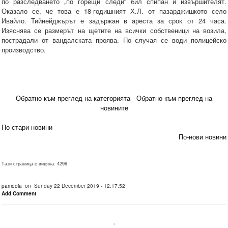
по разследването „по горещи следи“ бил спипан и извършителят.
Оказало се, че това е 18-годишният Х.Л. от пазарджишкото село
Ивайло. Тийнейджърът е задържан в ареста за срок от 24 часа.
Изяснява се размерът на щетите на всички собственици на возила,
пострадали от вандалската проява. По случая се води полицейско
производство.
Обратно към преглед на категорията
Обратно към преглед на
новините
По-стари новини
По-нови новини
Тази страница е видяна: 4296
pamedia
on Sunday 22 December 2019 - 12:17:52
Add Comment
.