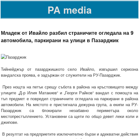
PA media
Младеж от Ивайло разбил страничите огледала на 9
автомобила, паркирани на улици в Пазарджик
Тийнейджър от пазарджишкото село Ивайло, извършил сериозна
вандалска проява, е задържан от служители на РУ-Пазарджик.
През нощта на петък срещу събота в района на кръстовището между
улиците „Д-р Илия Матакиев“ и „Георги Райков“ вандал с помощта на
тъп предмет е повредил страничните огледала на паркирани в района
автомобили. На мястото е пристигнала дежурна група, а екипи на РУ-
Пазарджик са блокирали незабавно периметъра около
местопрестъплението. Установени са щети по общо девет леки коли и
джипове.
В резултат на предприетите изключително бързи и адекватни действия