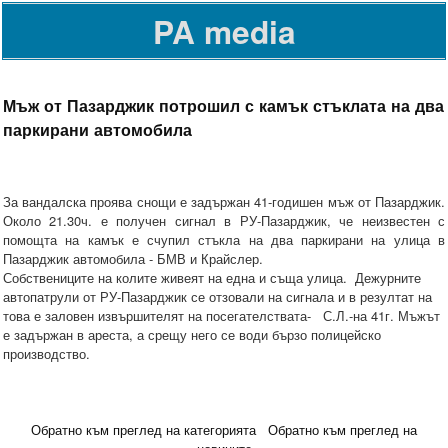
PA media
Мъж от Пазарджик потрошил с камък стъклата на два
паркирани автомобила
За вандалска проява снощи е задържан 41-годишен мъж от Пазарджик.
Около 21.30ч. е получен сигнал в РУ-Пазарджик, че неизвестен с
помощта на камък е счупил стъкла на два паркирани на улица в
Пазарджик автомобила - БМВ и Крайслер.
Собствениците на колите живеят на една и съща улица. Дежурните
автопатрули от РУ-Пазарджик се отзовали на сигнала и в резултат на
това е заловен извършителят на посегателствата- С.Л.-на 41г. Мъжът
е задържан в ареста, а срещу него се води бързо полицейско
производство.
Обратно към преглед на категорията
Обратно към преглед на