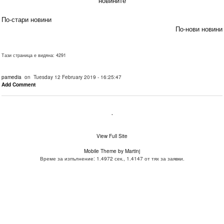
новините
По-стари новини
По-нови новини
Тази страница е видяна: 4291
pamedia
on Tuesday 12 February 2019 - 16:25:47
Add Comment
.
View Full Site
Mobile Theme by Martinj
Време за изпълнение: 1.4972 сек., 1.4147 от тях за заявки.